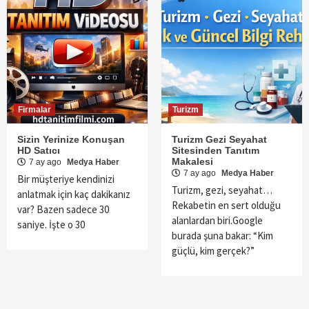
Firmalar
Turizm
Sizin Yerinize Konuşan
Turizm Gezi Seyahat
HD Satıcı
Sitesinden Tanıtım
Makalesi
7 ay ago
Medya Haber
7 ay ago
Medya Haber
Bir müşteriye kendinizi
Turizm, gezi, seyahat…
anlatmak için kaç dakikanız
Rekabetin en sert olduğu
var? Bazen sadece 30
alanlardan biri.Google
saniye. İşte o 30
burada şuna bakar: “Kim
güçlü, kim gerçek?”