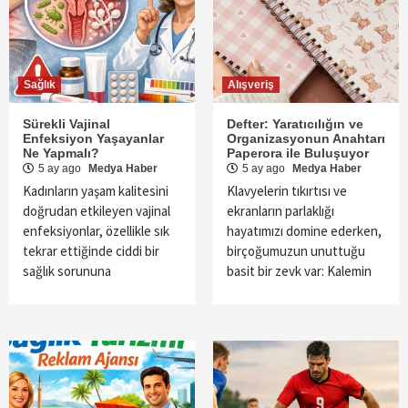
Sağlık
Alışveriş
Sürekli Vajinal
Defter: Yaratıcılığın ve
Enfeksiyon Yaşayanlar
Organizasyonun Anahtarı
Ne Yapmalı?
Paperora ile Buluşuyor
5 ay ago
Medya Haber
5 ay ago
Medya Haber
Kadınların yaşam kalitesini
Klavyelerin tıkırtısı ve
doğrudan etkileyen vajinal
ekranların parlaklığı
enfeksiyonlar, özellikle sık
hayatımızı domine ederken,
tekrar ettiğinde ciddi bir
birçoğumuzun unuttuğu
sağlık sorununa
basit bir zevk var: Kalemin