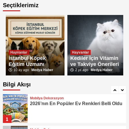
Mobilya Dekorasyon
Seçtiklerimiz
Villa İç Dekorasyon : lüks ve modern
yaşam yaratmanın incelikleri
3
Mobilya Dekorasyon
Evini Baştan Sona Yenile! 2025’in En
Popüler Dekorasyon Trendleri
Hayvanlar
Hayvanlar
4
İstanbul Köpek
Kediler İçin Vitamin
Eğitim Uzmanı
ve Takviye Önerileri
Mobilya Dekorasyon
10 ay ago
Medya Haber
2 yıl ago
Medya Haber
Yatak Odanızı Canlandıran Muhteşem
Dekorasyon Önerileri
Bilgi Akışı
5
Mobilya Dekorasyon
2026’nın En Popüler Ev Renkleri Belli Oldu
1