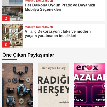
Mobilya Dekorasyon
Her Balkona Uygun Pratik ve Dayanıklı
Mobilya Seçenekleri
2
Mobilya Dekorasyon
Villa İç Dekorasyon : lüks ve modern
yaşam yaratmanın incelikleri
3
Mobilya Dekorasyon
Öne Çıkan Paylaşımlar
Evini Baştan Sona Yenile! 2025’in En
Popüler Dekorasyon Trendleri
4
Mobilya Dekorasyon
Yatak Odanızı Canlandıran Muhteşem
Dekorasyon Önerileri
5
Mobilya Dekorasyon