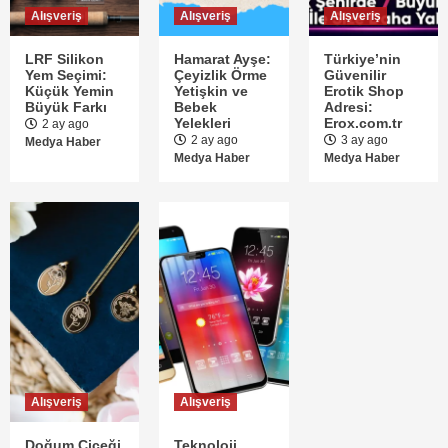
2026’nın En Popüler Ev Renkleri Belli Oldu
Alışveriş
Alışveriş
Alışveriş
LRF Silikon
Hamarat Ayşe:
Türkiye’nin
1
Yem Seçimi:
Çeyizlik Örme
Güvenilir
Küçük Yemin
Yetişkin ve
Erotik Shop
Mobilya Dekorasyon
Büyük Farkı
Bebek
Adresi:
Her Balkona Uygun Pratik ve Dayanıklı
Yelekleri
Erox.com.tr
2 ay ago
Mobilya Seçenekleri
2 ay ago
3 ay ago
Medya Haber
Medya Haber
Medya Haber
2
Mobilya Dekorasyon
Villa İç Dekorasyon : lüks ve modern
yaşam yaratmanın incelikleri
3
Alışveriş
Alışveriş
Doğum Çiçeği
Teknoloji