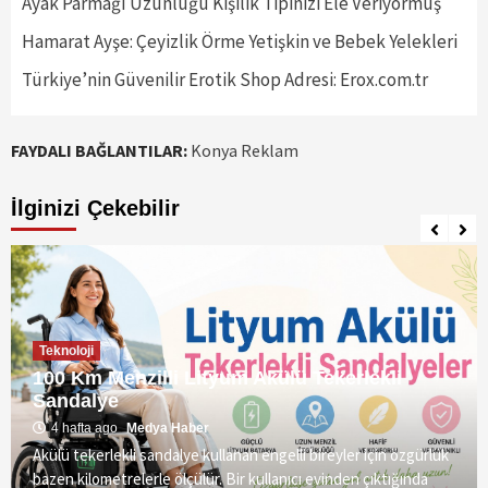
Ayak Parmağı Uzunluğu Kişilik Tipinizi Ele Veriyormuş
Hamarat Ayşe: Çeyizlik Örme Yetişkin ve Bebek Yelekleri
Türkiye’nin Güvenilir Erotik Shop Adresi: Erox.com.tr
FAYDALI BAĞLANTILAR:
Konya Reklam
İlginizi Çekebilir
Teknoloji
100 Km Menzilli Lityum Akülü Tekerlekli
Sandalye
4 hafta ago
Medya Haber
Akülü tekerlekli sandalye kullanan engelli bireyler için özgürlük
bazen kilometrelerle ölçülür. Bir kullanıcı evinden çıktığında