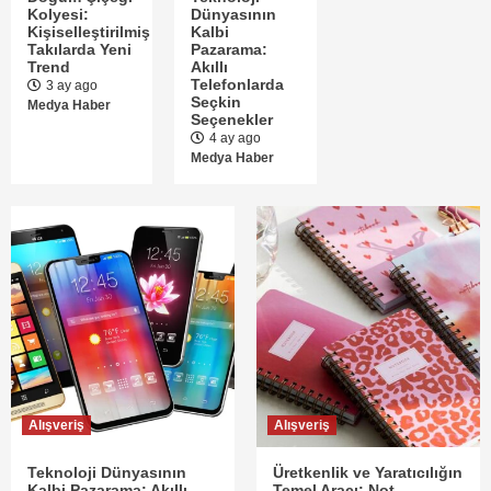
Kolyesi:
Dünyasının
Kişiselleştirilmiş
Kalbi
Takılarda Yeni
Pazarama:
Trend
Akıllı
Telefonlarda
3 ay ago
Seçkin
Medya Haber
Seçenekler
4 ay ago
Medya Haber
Alışveriş
Alışveriş
Teknoloji Dünyasının
Üretkenlik ve Yaratıcılığın
Kalbi Pazarama: Akıllı
Temel Aracı: Not