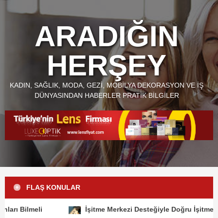
Skip
to
ARADIĞIN
content
HERŞEY
KADIN, SAĞLIK, MODA, GEZI, MOBILYA DEKORASYON VE İŞ
DÜNYASINDAN HABERLER PRATIK BILGILER
FLAŞ KONULAR
lmeli
İşitme Merkezi Desteğiyle Doğru İşitme Cihazı Nas