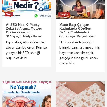
Seo
Sağlık
AI SEO Nedir? Yapay
Masa Başı Çalışan
Zeka ile Arama Motoru
Kadınlarda Görülen
Optimizasyonu
Sağlık Problemleri
5 ay ago
Medya Haber
5 ay ago
Medya Haber
Dijital dünyada rekabet her
Uzun saatler bilgisayar
geçen gün büyüyor. Dün işe
başında çalışmak, modern iş
yarayan bir SEO tekniği
hayatının kaçınılmaz bir
bugün etkisini
gerçeği haline geldi. Ancak
uzmanlara