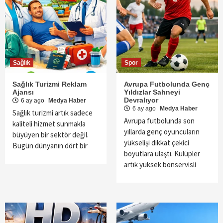
Sağlık
Spor
Sağlık Turizmi Reklam
Avrupa Futbolunda Genç
Ajansı
Yıldızlar Sahneyi
Devralıyor
6 ay ago
Medya Haber
6 ay ago
Medya Haber
Sağlık turizmi artık sadece
Avrupa futbolunda son
kaliteli hizmet sunmakla
yıllarda genç oyuncuların
büyüyen bir sektör değil.
yükselişi dikkat çekici
Bugün dünyanın dört bir
boyutlara ulaştı. Kulüpler
artık yüksek bonservisli