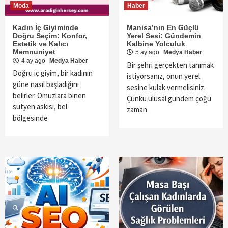
Moda
Haber
Kadın İç Giyiminde
Manisa’nın En Güçlü
Doğru Seçim: Konfor,
Yerel Sesi: Gündemin
Estetik ve Kalıcı
Kalbine Yolculuk
Memnuniyet
5 ay ago
Medya Haber
4 ay ago
Medya Haber
Bir şehri gerçekten tanımak
Doğru iç giyim, bir kadının
istiyorsanız, onun yerel
güne nasıl başladığını
sesine kulak vermelisiniz.
belirler. Omuzlara binen
Çünkü ulusal gündem çoğu
sütyen askısı, bel
zaman
bölgesinde