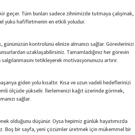
fikir geçer. Tüm bunları sadece zihnimizde tutmaya çalışmak,
l yükü hafifletmenin en etkili yoludur.
, gününüzün kontrolünü elinize almanızı sağlar. Görevlerinizi
n unsurlardan uzaklaşabilirsiniz. Tamamladığınız her görevin
n salgılanmasını tetikleyerek motivasyonunuzu artırır.
Teknoloji
Çevre Dostu Ulaşım Araçları
şarıya giden yolu kısaltır. Kısa ve uzun vadeli hedeflerinizi
2 yıl ago
Medya Haber
emli ölçüde yükselir. İlerlemenizi kağıt üzerinde görmek,
Çevre dostu ulaşım araçları karbon ayak izinin
azaltılmasında önemli bir role sahiptir. Teknolojinin
lmanızı sağlar.
ilerlemesi ve çevre bilincinin gelişmesiyle birlikte çe
dostu ulaşım araçları yaygınlaşmaya başlamıştır....
etenek olduğunu düşünür. Oysa hepimiz günlük hayatımızda
ırız. Boş bir sayfa, yeni çözümler üretmek için mükemmel bir