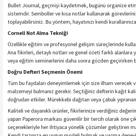
Bullet Journal, geçmişi kaydetmek, bugünü organize etmek
sistemdir. Semboller ve kısa notlar kullanarak görevlerinizi,
toplayabilirsiniz. Bu yöntem, hayatınızı kendi kurallarınız
Cornell Not Alma Tekniği
Özellikle eğitim ve profesyonel gelişim süreçlerinde kullan
Ana fikirleri, detaylı notları ve genel özeti farklı alanlara y
veya eğitim seminerlerini daha sonra gözden geçirirken b
Doğru Defteri Seçmenin Önemi
Tüm bu faydaları deneyimlemek için size ilham verecek v
malzemeyi bulmanız gerekir. Seçtiğiniz defterin kağıt kali
doğrudan etkiler. Mürekkebi dağıtan veya çabuk yıpranan bi
Kaliteli ve dayanıklı ürünler, fikirlerinize verdiğiniz değ
yapan Paperora markası güvenilir bir tercih olarak öne çıka
seçenekleriyle her ihtiyaca yönelik çözümler geliştiren mar
Kendi tarzınıza en uygun modeli bulmak ve yazma deneyim