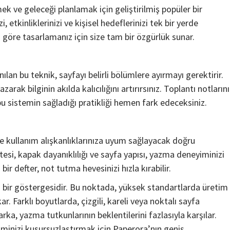
 ve geleceği planlamak için geliştirilmiş popüler bir
 etkinliklerinizi ve kişisel hedeflerinizi tek bir yerde
a göre tasarlamanız için size tam bir özgürlük sunar.
ılan bu teknik, sayfayı belirli bölümlere ayırmayı gerektirir.
azarak bilginin akılda kalıcılığını artırırsınız. Toplantı notlarını
u sistemin sağladığı pratikliği hemen fark edeceksiniz.
e kullanım alışkanlıklarınıza uyum sağlayacak doğru
tesi, kapak dayanıklılığı ve sayfa yapısı, yazma deneyiminizi
r defter, not tutma hevesinizi hızla kırabilir.
erin bir göstergesidir. Bu noktada, yüksek standartlarda üretim
r. Farklı boyutlarda, çizgili, kareli veya noktalı sayfa
ka, yazma tutkunlarının beklentilerini fazlasıyla karşılar.
inizi kusursuzlaştırmak için Paperora’nın geniş