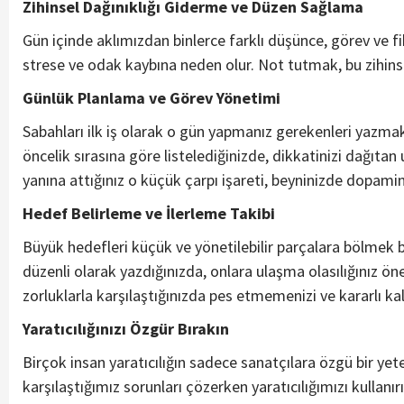
Zihinsel Dağınıklığı Giderme ve Düzen Sağlama
Gün içinde aklımızdan binlerce farklı düşünce, görev ve 
strese ve odak kaybına neden olur. Not tutmak, bu zihinse
Günlük Planlama ve Görev Yönetimi
Sabahları ilk iş olarak o gün yapmanız gerekenleri yazmak
öncelik sırasına göre listelediğinizde, dikkatinizi dağıta
yanına attığınız o küçük çarpı işareti, beyninizde dopami
Hedef Belirleme ve İlerleme Takibi
Büyük hedefleri küçük ve yönetilebilir parçalara bölmek ba
düzenli olarak yazdığınızda, onlara ulaşma olasılığınız ön
zorluklarla karşılaştığınızda pes etmemenizi ve kararlı ka
Yaratıcılığınızı Özgür Bırakın
Birçok insan yaratıcılığın sadece sanatçılara özgü bir y
karşılaştığımız sorunları çözerken yaratıcılığımızı kullan