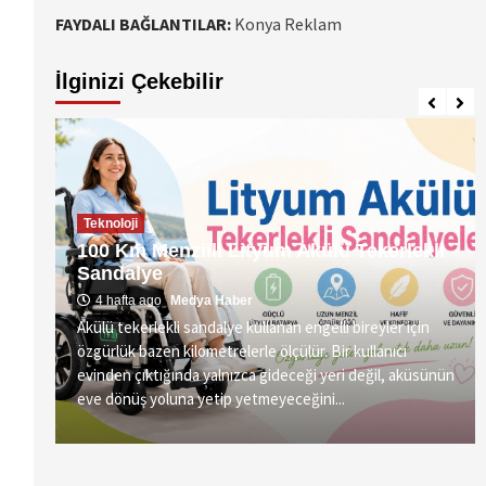
FAYDALI BAĞLANTILAR:
Konya Reklam
İlginizi Çekebilir
Teknoloji
100 Km Menzilli Lityum Akülü Tekerlekli
Sandalye
4 hafta ago
Medya Haber
Akülü tekerlekli sandalye kullanan engelli bireyler için
özgürlük bazen kilometrelerle ölçülür. Bir kullanıcı
vre
evinden çıktığında yalnızca gideceği yeri değil, aküsünün
eve dönüş yoluna yetip yetmeyeceğini...