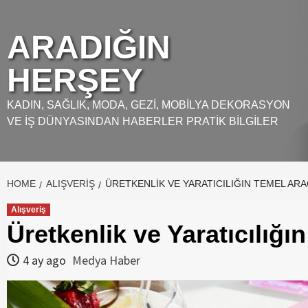
Skip
to
ARADIĞIN
content
HERŞEY
KADIN, SAĞLIK, MODA, GEZI, MOBILYA DEKORASYON
VE İŞ DÜNYASINDAN HABERLER PRATIK BILGILER
HOME
ALIŞVERIŞ
ÜRETKENLIK VE YARATICILIĞIN TEMEL ARA
Alışveriş
Üretkenlik ve Yaratıcılığı
4 ay ago
Medya Haber