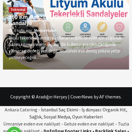
Teknoloji
100 Km Menzilli Lityum Akülü Tekerlekli
Sandalye
4 hafta ago
Medya Haber
Akülü tekerlekli sandalye kullanan engelli bireyler için özgürlük
bazen kilometrelerle ölçülür. Bir kullanıcı evinden çıktığında
yalnızca gideceği yeri değil, aküsünün eve dönüş yoluna yetip
yetmeyeceğini...
Copyright © Aradığın Herşey
|
CoverNews
by AF themes.
Ankara Catering
- İstanbul Saç Ekimi - İş dünyası: Organik Hit,
Sağlık, Sosyal Medya, Oyun Haberleri
Ümraniye evden eve nakliyat
-
Gebze evden eve nakliyat
-
Tuzla
evden eve nakliyat
-
Dofollow Footer Links • Backlink Sales •