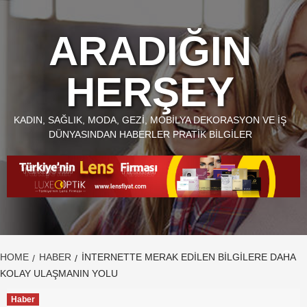
Skip
to
ARADIĞIN
content
HERŞEY
KADIN, SAĞLIK, MODA, GEZI, MOBILYA DEKORASYON VE İŞ
DÜNYASINDAN HABERLER PRATIK BILGILER
HOME
HABER
İNTERNETTE MERAK EDILEN BILGILERE DAHA
KOLAY ULAŞMANIN YOLU
Haber