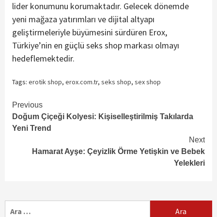
lider konumunu korumaktadır. Gelecek dönemde
yeni mağaza yatırımları ve dijital altyapı
geliştirmeleriyle büyümesini sürdüren Erox,
Türkiye’nin en güçlü seks shop markası olmayı
hedeflemektedir.
Tags:
erotik shop
,
erox.com.tr
,
seks shop
,
sex shop
Continue
Previous
Doğum Çiçeği Kolyesi: Kişiselleştirilmiş Takılarda
Reading
Yeni Trend
Next
Hamarat Ayşe: Çeyizlik Örme Yetişkin ve Bebek
Yelekleri
Arama: