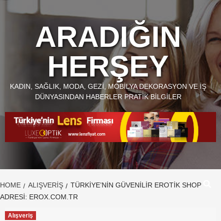
Skip
to
ARADIĞIN
content
HERŞEY
KADIN, SAĞLIK, MODA, GEZI, MOBILYA DEKORASYON VE İŞ
DÜNYASINDAN HABERLER PRATIK BILGILER
HOME
ALIŞVERIŞ
TÜRKIYE’NIN GÜVENILIR EROTIK SHOP
ADRESI: EROX.COM.TR
Alışveriş