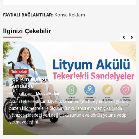
FAYDALI BAĞLANTILAR:
Konya Reklam
İlginizi Çekebilir
Teknoloji
100 Km Menzilli Lityum Akülü Tekerlekli
Sandalye
4 hafta ago
Medya Haber
Akülü tekerlekli sandalye kullanan engelli bireyler için özgürlük
bazen kilometrelerle ölçülür. Bir kullanıcı evinden çıktığında
yalnızca gideceği yeri değil, aküsünün eve dönüş yoluna yetip
yetmeyeceğini...