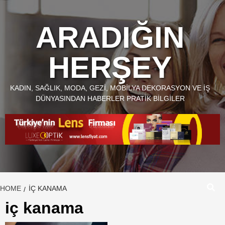
Skip
to
ARADIĞIN
content
HERŞEY
KADIN, SAĞLIK, MODA, GEZI, MOBILYA DEKORASYON VE İŞ
DÜNYASINDAN HABERLER PRATIK BILGILER
HOME
IÇ KANAMA
iç kanama