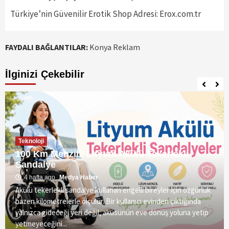
Türkiye’nin Güvenilir Erotik Shop Adresi: Erox.com.tr
FAYDALI BAĞLANTILAR:
Konya Reklam
İlginizi Çekebilir
Teknoloji
100 Km Menzilli Lityum Akülü Tekerlekli
Sandalye
4 hafta ago
Medya Haber
Akülü tekerlekli sandalye kullanan engelli bireyler için özgürlük
bazen kilometrelerle ölçülür. Bir kullanıcı evinden çıktığında
yalnızca gideceği yeri değil, aküsünün eve dönüş yoluna yetip
yetmeyeceğini...