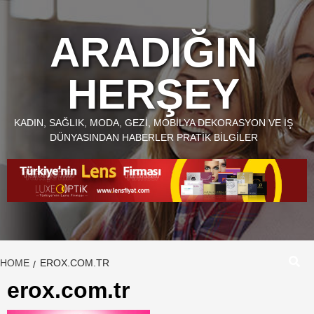
Skip
to
ARADIĞIN
content
HERŞEY
KADIN, SAĞLIK, MODA, GEZI, MOBILYA DEKORASYON VE İŞ
DÜNYASINDAN HABERLER PRATIK BILGILER
HOME
EROX.COM.TR
erox.com.tr