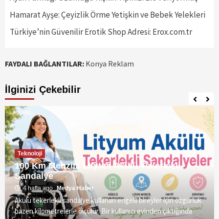
Hamarat Ayşe: Çeyizlik Örme Yetişkin ve Bebek Yelekleri
Türkiye’nin Güvenilir Erotik Shop Adresi: Erox.com.tr
FAYDALI BAĞLANTILAR:
Konya Reklam
İlginizi Çekebilir
Teknoloji
100 Km Menzilli Lityum Akülü Tekerlekli
Sandalye
4 hafta ago
Medya Haber
Akülü tekerlekli sandalye kullanan engelli bireyler için özgürlük
bazen kilometrelerle ölçülür. Bir kullanıcı evinden çıktığında