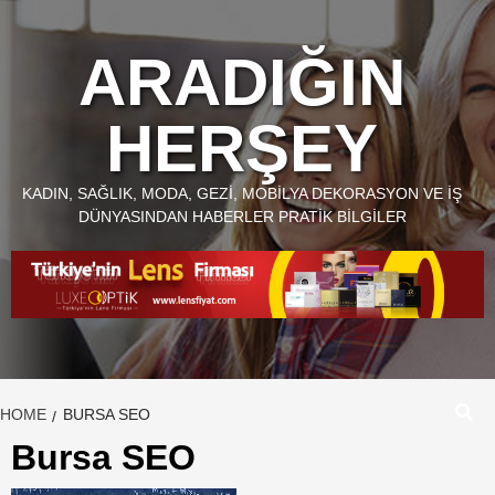
Skip
to
ARADIĞIN
content
HERŞEY
KADIN, SAĞLIK, MODA, GEZI, MOBILYA DEKORASYON VE İŞ
DÜNYASINDAN HABERLER PRATIK BILGILER
HOME
BURSA SEO
Bursa SEO