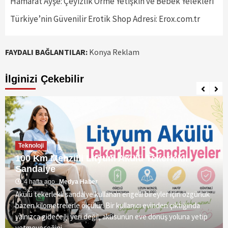
Hamarat Ayşe: Çeyizlik Örme Yetişkin ve Bebek Yelekleri
Türkiye’nin Güvenilir Erotik Shop Adresi: Erox.com.tr
FAYDALI BAĞLANTILAR:
Konya Reklam
İlginizi Çekebilir
Teknoloji
100 Km Menzilli Lityum Akülü Tekerlekli
Sandalye
4 hafta ago
Medya Haber
Akülü tekerlekli sandalye kullanan engelli bireyler için özgürlük
bazen kilometrelerle ölçülür. Bir kullanıcı evinden çıktığında
yalnızca gideceği yeri değil, aküsünün eve dönüş yoluna yetip
yetmeyeceğini...