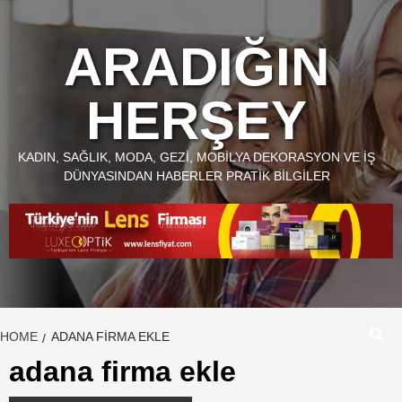
Skip
to
ARADIĞIN
content
HERŞEY
KADIN, SAĞLIK, MODA, GEZI, MOBILYA DEKORASYON VE İŞ
DÜNYASINDAN HABERLER PRATIK BILGILER
HOME
ADANA FIRMA EKLE
adana firma ekle