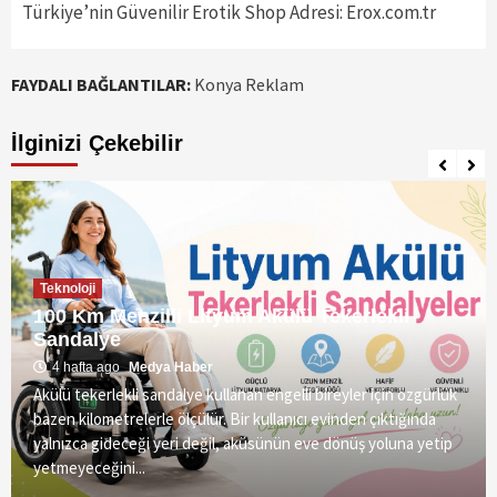
Türkiye’nin Güvenilir Erotik Shop Adresi: Erox.com.tr
FAYDALI BAĞLANTILAR:
Konya Reklam
İlginizi Çekebilir
Teknoloji
100 Km Menzilli Lityum Akülü Tekerlekli
Sandalye
4 hafta ago
Medya Haber
Akülü tekerlekli sandalye kullanan engelli bireyler için özgürlük
bazen kilometrelerle ölçülür. Bir kullanıcı evinden çıktığında
yalnızca gideceği yeri değil, aküsünün eve dönüş yoluna yetip
yetmeyeceğini...