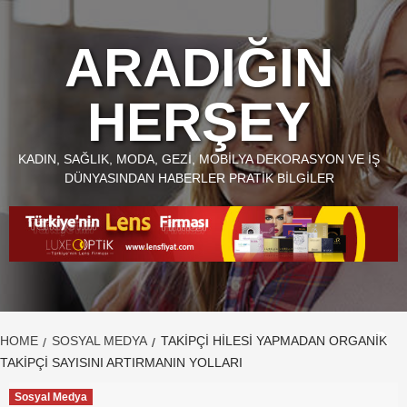
Skip
to
ARADIĞIN
content
HERŞEY
KADIN, SAĞLIK, MODA, GEZI, MOBILYA DEKORASYON VE İŞ
DÜNYASINDAN HABERLER PRATIK BILGILER
HOME
SOSYAL MEDYA
TAKIPÇI HILESI YAPMADAN ORGANIK
TAKIPÇI SAYISINI ARTIRMANIN YOLLARI
Sosyal Medya