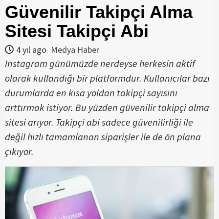
Güvenilir Takipçi Alma
Sitesi Takipçi Abi
4 yıl ago
Medya Haber
Instagram günümüzde nerdeyse herkesin aktif
olarak kullandığı bir platformdur. Kullanıcılar bazı
durumlarda en kısa yoldan takipçi sayısını
arttırmak istiyor. Bu yüzden güvenilir takipçi alma
sitesi arıyor. Takipçi abi sadece güvenilirliği ile
değil hızlı tamamlanan siparişler ile de ön plana
çıkıyor.