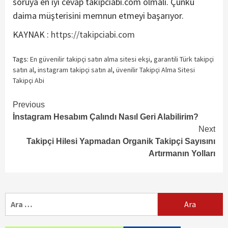
soruya en iyi cevap takipciabi.com olmalı. Çünkü
daima müşterisini memnun etmeyi başarıyor.
KAYNAK :
https://takipciabi.com
Tags:
En güvenilir takipçi satın alma sitesi ekşi
,
garantili Türk takipçi
satın al
,
instagram takipçi satın al
,
üvenilir Takipçi Alma Sitesi
Takipçi Abi
Continue
Previous
İnstagram Hesabım Çalındı Nasıl Geri Alabilirim?
Reading
Next
Takipçi Hilesi Yapmadan Organik Takipçi Sayısını
Artırmanın Yolları
Arama: