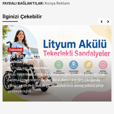
FAYDALI BAĞLANTILAR:
Konya Reklam
İlginizi Çekebilir
Teknoloji
100 Km Menzilli Lityum Akülü Tekerlekli
Sandalye
4 hafta ago
Medya Haber
Akülü tekerlekli sandalye kullanan engelli bireyler için özgürlük
bazen kilometrelerle ölçülür. Bir kullanıcı evinden çıktığında
yalnızca gideceği yeri değil, aküsünün eve dönüş yoluna yetip
yetmeyeceğini...