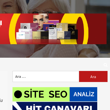
Arama:
du