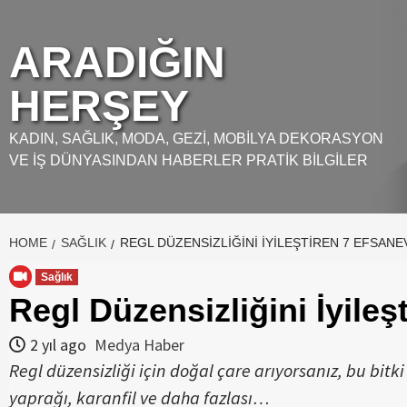
Skip
to
ARADIĞIN
content
HERŞEY
KADIN, SAĞLIK, MODA, GEZI, MOBILYA DEKORASYON
VE İŞ DÜNYASINDAN HABERLER PRATIK BILGILER
HOME
SAĞLIK
REGL DÜZENSIZLIĞINI İYILEŞTIREN 7 EFSANEVI
Sağlık
Regl Düzensizliğini İyileş
2 yıl ago
Medya Haber
Regl düzensizliği için doğal çare arıyorsanız, bu bit
yaprağı, karanfil ve daha fazlası…