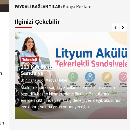
FAYDALI BAĞLANTILAR:
Konya Reklam
İlginizi Çekebilir
Teknoloji
100 Km Menzilli Lityum Akülü Tekerlekli
n
Sandalye
4 hafta ago
Medya Haber
Akülü tekerlekli sandalye kullanan engelli bireyler için
özgürlük bazen kilometrelerle ölçülür. Bir kullanıcı
vre
evinden çıktığında yalnızca gideceği yeri değil, aküsünün
eve dönüş yoluna yetip yetmeyeceğini...
en