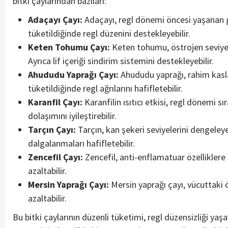
bitki çaylarından bazıları:
Adaçayı Çayı:
Adaçayı, regl dönemi öncesi yaşanan ge
tüketildiğinde regl düzenini destekleyebilir.
Keten Tohumu Çayı:
Keten tohumu, östrojen seviyeler
Ayrıca lif içeriği sindirim sistemini destekleyebilir.
Ahududu Yaprağı Çayı:
Ahududu yaprağı, rahim kaslar
tüketildiğinde regl ağrılarını hafifletebilir.
Karanfil Çayı:
Karanfilin ısıtıcı etkisi, regl dönemi s
dolaşımını iyileştirebilir.
Tarçın Çayı:
Tarçın, kan şekeri seviyelerini dengeley
dalgalanmaları hafifletebilir.
Zencefil Çayı:
Zencefil, anti-enflamatuar özelliklere
azaltabilir.
Mersin Yaprağı Çayı:
Mersin yaprağı çayı, vücuttaki ö
azaltabilir.
Bu bitki çaylarının düzenli tüketimi, regl düzensizliği yaş