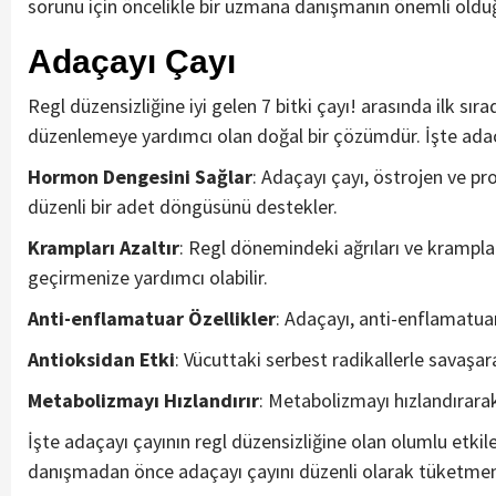
sorunu için öncelikle bir uzmana danışmanın önemli old
Adaçayı Çayı
Regl düzensizliğine iyi gelen 7 bitki çayı! arasında ilk s
düzenlemeye yardımcı olan doğal bir çözümdür. İşte adaçay
Hormon Dengesini Sağlar
: Adaçayı çayı, östrojen ve p
düzenli bir adet döngüsünü destekler.
Krampları Azaltır
: Regl dönemindeki ağrıları ve kramplar
geçirmenize yardımcı olabilir.
Anti-enflamatuar Özellikler
: Adaçayı, anti-enflamatuar 
Antioksidan Etki
: Vücuttaki serbest radikallerle savaşar
Metabolizmayı Hızlandırır
: Metabolizmayı hızlandırarak
İşte adaçayı çayının regl düzensizliğine olan olumlu etki
danışmadan önce adaçayı çayını düzenli olarak tüketme