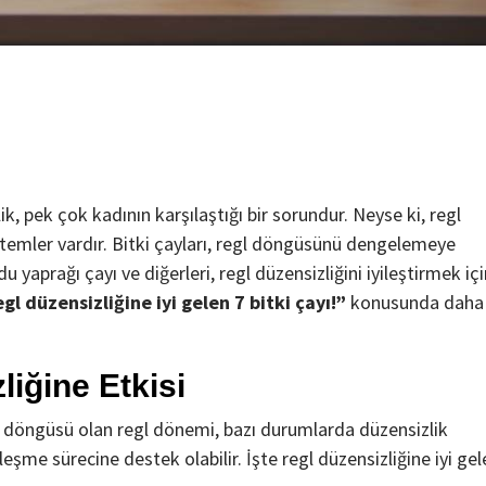
ik, pek çok kadının karşılaştığı bir sorundur. Neyse ki, regl
ntemler vardır. Bitki çayları, regl döngüsünü dengelemeye
Teknoloji
 yaprağı çayı ve diğerleri, regl düzensizliğini iyileştirmek içi
Çevre Dostu Ulaşım Araçları
gl düzensizliğine iyi gelen 7 bitki çayı!”
konusunda daha
2 yıl ago
Medya Haber
Çevre dostu ulaşım araçları karbon ayak izinin
azaltılmasında önemli bir role sahiptir. Teknolojinin
ilerlemesi ve çevre bilincinin gelişmesiyle birlikte çe
liğine Etkisi
dostu ulaşım araçları yaygınlaşmaya başlamıştır....
ğal döngüsü olan regl dönemi, bazı durumlarda düzensizlik
leşme sürecine destek olabilir. İşte regl düzensizliğine iyi gel