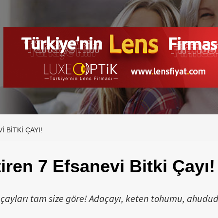
 BITKI ÇAYI!
tiren 7 Efsanevi Bitki Çayı!
ki çayları tam size göre! Adaçayı, keten tohumu, ahudu