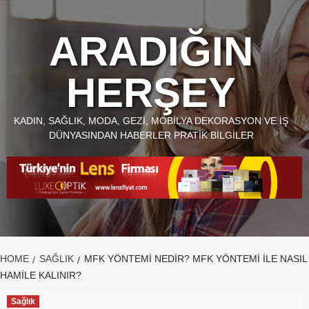
Skip
to
ARADIĞIN
content
HERŞEY
KADIN, SAĞLIK, MODA, GEZI, MOBILYA DEKORASYON VE İŞ
DÜNYASINDAN HABERLER PRATIK BILGILER
HOME
SAĞLIK
MFK YÖNTEMI NEDIR? MFK YÖNTEMI İLE NASIL
HAMILE KALINIR?
Sağlık