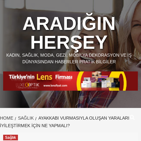
Skip
to
ARADIĞIN
content
HERŞEY
KADIN, SAĞLIK, MODA, GEZI, MOBILYA DEKORASYON VE İŞ
DÜNYASINDAN HABERLER PRATIK BILGILER
HOME
SAĞLIK
AYAKKABI VURMASIYLA OLUŞAN YARALARI
IYILEŞTIRMEK IÇIN NE YAPMALI?
Sağlık