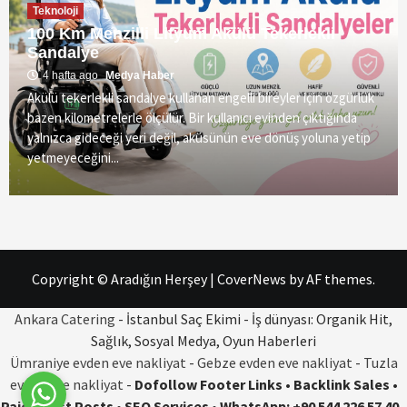
Teknoloji
100 Km Menzilli Lityum Akülü Tekerlekli
Sandalye
4 hafta ago
Medya Haber
Akülü tekerlekli sandalye kullanan engelli bireyler için özgürlük
bazen kilometrelerle ölçülür. Bir kullanıcı evinden çıktığında
yalnızca gideceği yeri değil, aküsünün eve dönüş yoluna yetip
yetmeyeceğini...
Copyright © Aradığın Herşey
|
CoverNews
by AF themes.
Ankara Catering
- İstanbul Saç Ekimi - İş dünyası: Organik Hit,
Sağlık, Sosyal Medya, Oyun Haberleri
Ümraniye evden eve nakliyat
-
Gebze evden eve nakliyat
-
Tuzla
evden eve nakliyat
-
Dofollow Footer Links • Backlink Sales •
Paid Guest Posts • SEO Services • WhatsApp: +90 544 226 57 40
-