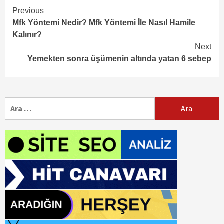
Continue
Previous
Mfk Yöntemi Nedir? Mfk Yöntemi İle Nasıl Hamile
Reading
Kalınır?
Next
Yemekten sonra üşümenin altında yatan 6 sebep
Arama: