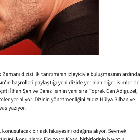
Teknoloji
Zamanı dizisi ilk tanıtımının izleyiciyle buluşmasının ardınd
Çevre Dostu Ulaşım Araçları
şın’ın başrolleri paylaştığı yeni dizide yer alan diğer isimler de
2 yıl ago
Medya Haber
ti İlhan Şen ve Deniz Işın’ın yanı sıra Toprak Can Adıgüzel,
Çevre dostu ulaşım araçları karbon ayak izinin
er yer alıyor. Dizinin yönetmenliğini Yıldız Hülya Bilban ve
azaltılmasında önemli bir role sahiptir. Teknolojinin
aş yazıyor.
ilerlemesi ve çevre bilincinin gelişmesiyle birlikte çe
dostu ulaşım araçları yaygınlaşmaya başlamıştır....
 konuşulacak bir aşk hikayesini odağına alıyor. Sevmek
sünü konu alıyor. Firuze ve Kaan, birbirlerinin hayatını