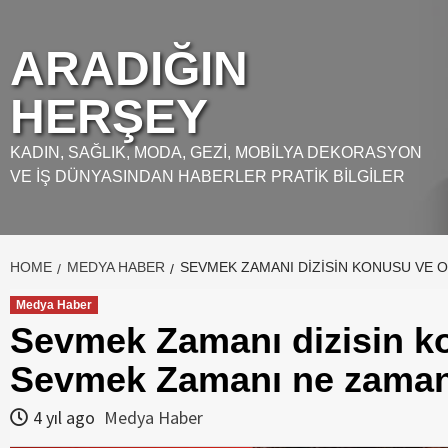
Skip
to
ARADIĞIN
content
HERŞEY
KADIN, SAĞLIK, MODA, GEZI, MOBILYA DEKORASYON
VE İŞ DÜNYASINDAN HABERLER PRATIK BILGILER
HOME
MEDYA HABER
SEVMEK ZAMANI DIZISIN KONUSU VE 
Medya Haber
Sevmek Zamanı dizisin k
Sevmek Zamanı ne zaman b
4 yıl ago
Medya Haber