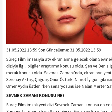
31.05.2022 13:59 Son Güncelleme:
31.05.2022 13:59
Süreç Film imzasıyla atv ekranlarına gelecek olan Sevmek 
diziyle ilgili bilgiler araştırma konusu oldu. Şen ve Deniz I
merak konusu oldu. Sevmek Zamanı’nda, ekranların yeni çif
Serenay Aktaş, Çağdaş Onur Öztürk, Nimet İyigün gibi isiml
Ömer Aydın üstlenirken senaryosunu ise Nalan Merter Sav
SEVMEK ZAMANI KONUSU NE?
Süreç Film imzalı yeni dizi Sevmek Zamanı konusu da çok
Zamanı, bir günde hayatları değişen Firuze ve Kaan’ın öykü