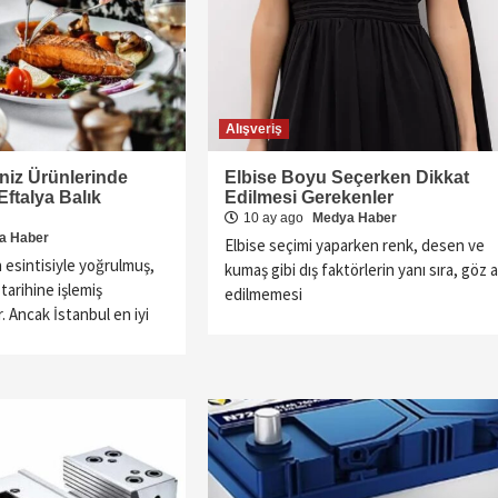
Alışveriş
niz Ürünlerinde
Elbise Boyu Seçerken Dikkat
ftalya Balık
Edilmesi Gerekenler
10 ay ago
Medya Haber
Teknoloji
a Haber
Elbise seçimi yaparken renk, desen ve
istanbul su kaçağı bulma ve tamir
 esintisiyle yoğrulmuş,
kumaş gibi dış faktörlerin yanı sıra, göz a
11 yıl ago
Medya Haber
arihine işlemiş
edilmemesi
Eski tesisatlarda görülen ve en sık karşılaşılan
r. Ancak İstanbul en iyi
sorunlardan bir tanesi olan su kaçağı problemleri
evlerinizde ve işyerlerinizde can sıkıcı durumların
oluşmasına neden olabiliyor. Bu durum önlenmediği
zaman...