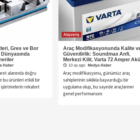
Alışveriş
eri, Gres ve Bor
Araç Modifikasyonunda Kalite v
et Dünyasında
Güvenilirlik: Soundmax Anfi,
neriler
Merkezi Kilit, Varta 72 Amper Ak
a Haber
10 ay ago
Medya Haber
ret alanında doğru
Araç modifikasyonu, günümüz araç
 bu ürünleri etkili bir
sahiplerinin sıklıkla başvurduğu bir
 işletmelerin rekabet
uygulama olup, bu sayede araçlarının
genel performansını