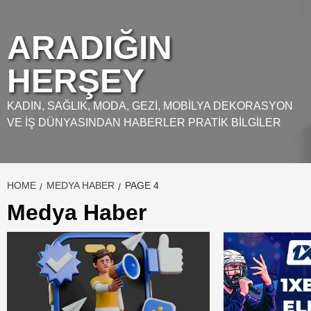
Skip
to
ARADIĞIN
content
HERŞEY
KADIN, SAĞLIK, MODA, GEZI, MOBILYA DEKORASYON
VE İŞ DÜNYASINDAN HABERLER PRATIK BILGILER
HOME
MEDYA HABER
PAGE 4
Medya Haber