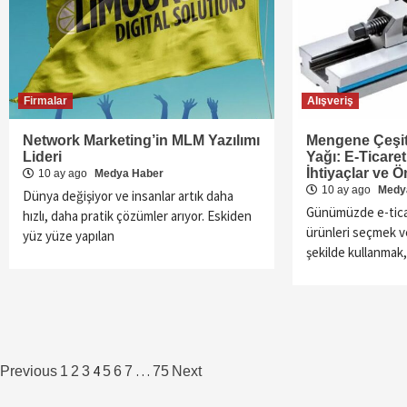
Firmalar
Alışveriş
Network Marketing’in MLM Yazılımı
Mengene Çeşitl
Lideri
Yağı: E-Ticar
İhtiyaçlar ve Ö
10 ay ago
Medya Haber
10 ay ago
Medy
Dünya değişiyor ve insanlar artık daha
Günümüzde e-tica
hızlı, daha pratik çözümler arıyor. Eskiden
ürünleri seçmek ve
yüz yüze yapılan
şekilde kullanmak,
Yazı
4
…
Previous
1
2
3
5
6
7
75
Next
sayfalaması