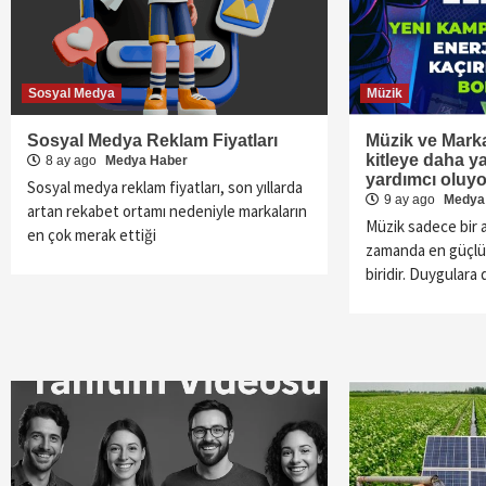
Sosyal Medya
Müzik
Sosyal Medya Reklam Fiyatları
Müzik ve Marka
kitleye daha y
8 ay ago
Medya Haber
yardımcı oluy
Sosyal medya reklam fiyatları, son yıllarda
9 ay ago
Medya
artan rekabet ortamı nedeniyle markaların
Müzik sadece bir a
en çok merak ettiği
zamanda en güçlü 
biridir. Duygulara