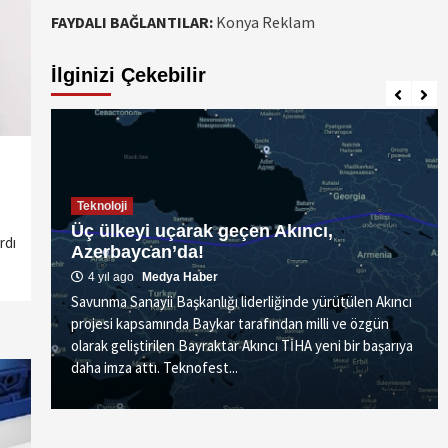
FAYDALI BAĞLANTILAR:
Konya Reklam
İlginizi Çekebilir
Teknoloji
Üç ülkeyi uçarak geçen Akıncı,
rdı
Azerbaycan’da!
4 yıl ago
Medya Haber
Savunma Sanayii Başkanlığı liderliğinde yürütülen Akıncı
projesi kapsamında Baykar tarafından milli ve özgün
olarak geliştirilen Bayraktar Akıncı TİHA yeni bir başarıya
daha imza attı. Teknofest...