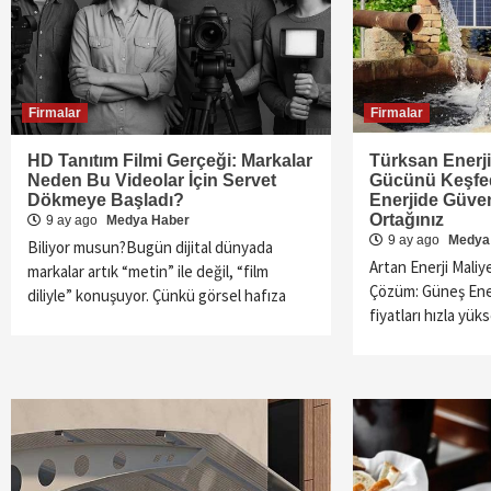
Firmalar
Firmalar
HD Tanıtım Filmi Gerçeği: Markalar
Türksan Enerji
Neden Bu Videolar İçin Servet
Gücünü Keşfedi
Dökmeye Başladı?
Enerjide Güve
Ortağınız
9 ay ago
Medya Haber
9 ay ago
Medya
Biliyor musun?Bugün dijital dünyada
Artan Enerji Maliye
markalar artık “metin” ile değil, “film
Çözüm: Güneş Ene
diliyle” konuşuyor. Çünkü görsel hafıza
fiyatları hızla yük