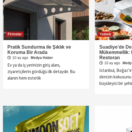
Firmalar
Yemek
Pratik Sundurma ile Şıklık ve
Suadiye’de De
Koruma Bir Arada
Mükemmellik: E
Restoran
10 ay ago
Medya Haber
10 ay ago
Medy
Ev ya da iş yerinizin giriş alanı,
İstanbul, Boğaz’ın
ziyaretçilerin gördüğü ilk detaydır. Bu
denizin kokusunu t
alanın hem estetik
büyüleyici bir şehi