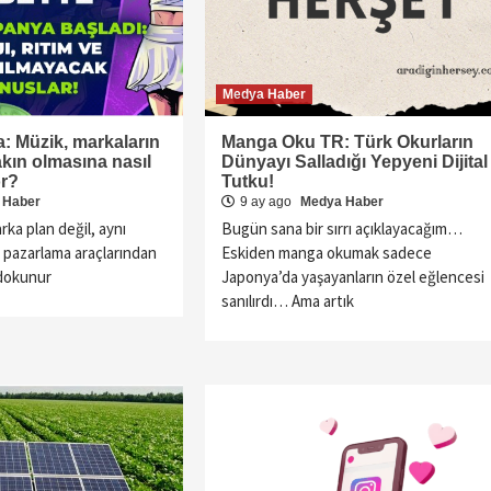
Medya Haber
: Müzik, markaların
Manga Oku TR: Türk Okurların
akın olmasına nasıl
Dünyayı Salladığı Yepyeni Dijital
or?
Tutku!
 Haber
9 ay ago
Medya Haber
rka plan değil, aynı
Bugün sana bir sırrı açıklayacağım…
pazarlama araçlarından
Eskiden manga okumak sadece
 dokunur
Japonya’da yaşayanların özel eğlencesi
sanılırdı… Ama artık