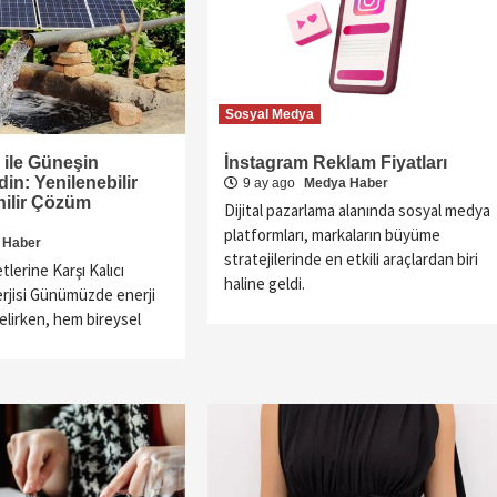
Sosyal Medya
 ile Güneşin
İnstagram Reklam Fiyatları
n: Yenilenebilir
9 ay ago
Medya Haber
nilir Çözüm
Dijital pazarlama alanında sosyal medya
platformları, markaların büyüme
 Haber
stratejilerinde en etkili araçlardan biri
tlerine Karşı Kalıcı
haline geldi.
rjisi Günümüzde enerji
selirken, hem bireysel