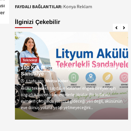
sı
FAYDALI BAĞLANTILAR:
Konya Reklam
er
İlginizi Çekebilir
Teknoloji
100 Km Menzilli Lityum Akülü Tekerlekli
Sandalye
4 hafta ago
Medya Haber
Akülü tekerlekli sandalye kullanan engelli bireyler için
özgürlük bazen kilometrelerle ölçülür. Bir kullanıcı
vre
evinden çıktığında yalnızca gideceği yeri değil, aküsünün
eve dönüş yoluna yetip yetmeyeceğini...