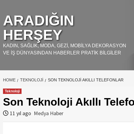
Skip
to
ARADIĞIN
content
HERŞEY
KADIN, SAĞLIK, MODA, GEZI, MOBILYA DEKORASYON
VE İŞ DÜNYASINDAN HABERLER PRATIK BILGILER
HOME
TEKNOLOJI
SON TEKNOLOJI AKILLI TELEFONLAR
Teknoloji
Son Teknoloji Akıllı Telef
11 yıl ago
Medya Haber