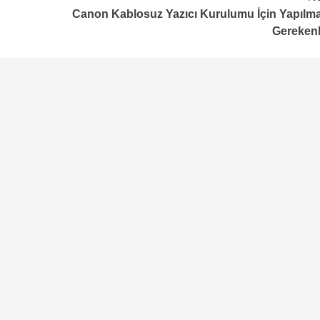
Canon Kablosuz Yazıcı Kurulumu İçin Yapılma
Gerekenl
Teknoloji
Çevre Dostu Ulaşım Araçları
2 yıl ago
Medya Haber
Çevre dostu ulaşım araçları karbon ayak izinin
azaltılmasında önemli bir role sahiptir. Teknolojinin
ilerlemesi ve çevre bilincinin gelişmesiyle birlikte çe
dostu ulaşım araçları yaygınlaşmaya başlamıştır....