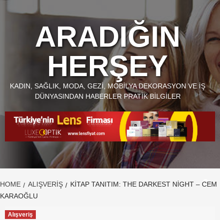
Skip
to
ARADIĞIN
content
HERŞEY
KADIN, SAĞLIK, MODA, GEZI, MOBILYA DEKORASYON VE İŞ
DÜNYASINDAN HABERLER PRATIK BILGILER
HOME
ALIŞVERIŞ
KITAP TANITIM: THE DARKEST NIGHT – CEM
KARAOĞLU
Alışveriş