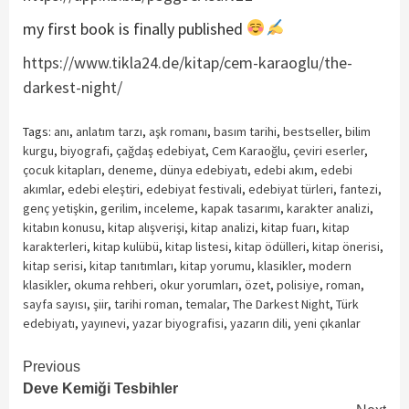
my first book is finally published
https://www.tikla24.de/kitap/cem-karaoglu/the-
darkest-night/
Tags:
anı
,
anlatım tarzı
,
aşk romanı
,
basım tarihi
,
bestseller
,
bilim
kurgu
,
biyografi
,
çağdaş edebiyat
,
Cem Karaoğlu
,
çeviri eserler
,
çocuk kitapları
,
deneme
,
dünya edebiyatı
,
edebi akım
,
edebi
akımlar
,
edebi eleştiri
,
edebiyat festivali
,
edebiyat türleri
,
fantezi
,
genç yetişkin
,
gerilim
,
inceleme
,
kapak tasarımı
,
karakter analizi
,
kitabın konusu
,
kitap alışverişi
,
kitap analizi
,
kitap fuarı
,
kitap
karakterleri
,
kitap kulübü
,
kitap listesi
,
kitap ödülleri
,
kitap önerisi
,
kitap serisi
,
kitap tanıtımları
,
kitap yorumu
,
klasikler
,
modern
klasikler
,
okuma rehberi
,
okur yorumları
,
özet
,
polisiye
,
roman
,
sayfa sayısı
,
şiir
,
tarihi roman
,
temalar
,
The Darkest Night
,
Türk
edebiyatı
,
yayınevi
,
yazar biyografisi
,
yazarın dili
,
yeni çıkanlar
Continue
Previous
Deve Kemiği Tesbihler
Reading