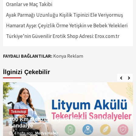
Oranlar ve Maç Takibi
Ayak Parmağı Uzunluğu Kişilik Tipinizi Ele Veriyormuş
Hamarat Ayşe: Çeyizlik Örme Yetişkin ve Bebek Yelekleri
Türkiye’nin Güvenilir Erotik Shop Adresi: Erox.com.tr
FAYDALI BAĞLANTILAR:
Konya Reklam
İlginizi Çekebilir
Teknoloji
100 Km Menzilli Lityum Akülü Tekerlekli
Sandalye
4 hafta ago
Medya Haber