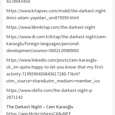
657894.html
https://www.kitapsec.com/mobil/the-darkest-night-
ikinci-adam-yayinlari_urn879393.html
https://www.bkmkitap.com/the-darkest-night
https://www.dr.com.tr/kitap/the-darkest-night/cem-
karaoglu/foreign-languages/personal-
development/urunno=0002120989001
https://www.linkedin.com/posts/cem-karaoglu-
ck_im-quite-happy-to-let-you-know-that-my-first-
activity-7199390430843617280-TNvH?
utm_source=share&utm_medium=member_ios
https://www.idefix.com/the-darkest-night-p-
2871142
The Darkest Night – Cem Karaoğlu
https://app.hb.biz/pSggsCA8uNEE