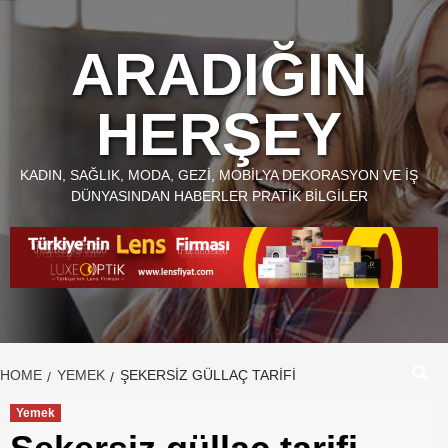
Skip
to
ARADIĞIN
content
HERŞEY
KADIN, SAĞLIK, MODA, GEZI, MOBILYA DEKORASYON VE İŞ
DÜNYASINDAN HABERLER PRATIK BILGILER
HOME
YEMEK
ŞEKERSIZ GÜLLAÇ TARIFI
Yemek