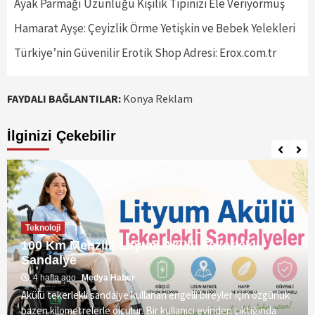
Ayak Parmağı Uzunluğu Kişilik Tipinizi Ele Veriyormuş
Hamarat Ayşe: Çeyizlik Örme Yetişkin ve Bebek Yelekleri
Türkiye’nin Güvenilir Erotik Shop Adresi: Erox.com.tr
FAYDALI BAĞLANTILAR:
Konya Reklam
İlginizi Çekebilir
Teknoloji
100 Km Menzilli Lityum Akülü Tekerlekli
Sandalye
4 hafta ago
Medya Haber
Akülü tekerlekli sandalye kullanan engelli bireyler için özgürlük
bazen kilometrelerle ölçülür. Bir kullanıcı evinden çıktığında