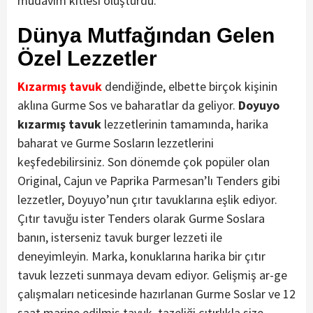
müdavim kitlesi oluşturdu.
Dünya Mutfağından Gelen
Özel Lezzetler
Kızarmış tavuk
dendiğinde, elbette birçok kişinin
aklına Gurme Sos ve baharatlar da geliyor.
Doyuyo
kızarmış tavuk
lezzetlerinin tamamında, harika
baharat ve Gurme Sosların lezzetlerini
keşfedebilirsiniz. Son dönemde çok popüler olan
Original, Cajun ve Paprika Parmesan’lı Tenders gibi
lezzetler, Doyuyo’nun çıtır tavuklarına eşlik ediyor.
Çıtır tavuğu ister Tenders olarak Gurme Soslara
banın, isterseniz tavuk burger lezzeti ile
deneyimleyin. Marka, konuklarına harika bir çıtır
tavuk lezzeti sunmaya devam ediyor. Gelişmiş ar-ge
çalışmaları neticesinde hazırlanan Gurme Soslar ve 12
saat marine edilmiş tavuk, tazeliği çıtırlıkla size