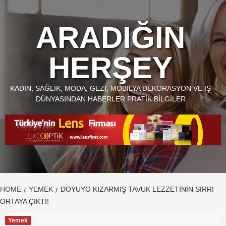
Skip
to
ARADIĞIN
content
HERŞEY
KADIN, SAĞLIK, MODA, GEZI, MOBILYA DEKORASYON VE İŞ
DÜNYASINDAN HABERLER PRATIK BILGILER
HOME
YEMEK
DOYUYO KIZARMIŞ TAVUK LEZZETININ SIRRI
ORTAYA ÇIKTI!
Yemek