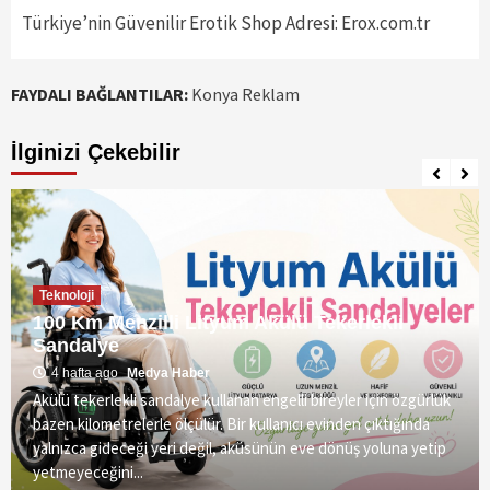
Türkiye’nin Güvenilir Erotik Shop Adresi: Erox.com.tr
FAYDALI BAĞLANTILAR:
Konya Reklam
İlginizi Çekebilir
Teknoloji
100 Km Menzilli Lityum Akülü Tekerlekli
Sandalye
4 hafta ago
Medya Haber
Akülü tekerlekli sandalye kullanan engelli bireyler için özgürlük
bazen kilometrelerle ölçülür. Bir kullanıcı evinden çıktığında
yalnızca gideceği yeri değil, aküsünün eve dönüş yoluna yetip
yetmeyeceğini...