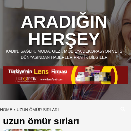
Skip
to
ARADIĞIN
content
HERŞEY
KADIN, SAĞLIK, MODA, GEZI, MOBILYA DEKORASYON VE İŞ
DÜNYASINDAN HABERLER PRATIK BILGILER
HOME
UZUN ÖMÜR SIRLARI
uzun ömür sırları