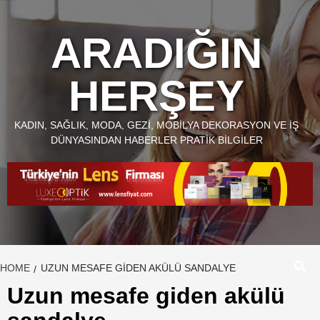
Skip
to
ARADIĞIN
content
HERŞEY
KADIN, SAĞLIK, MODA, GEZI, MOBILYA DEKORASYON VE İŞ
DÜNYASINDAN HABERLER PRATIK BILGILER
HOME
UZUN MESAFE GIDEN AKÜLÜ SANDALYE
Uzun mesafe giden akülü