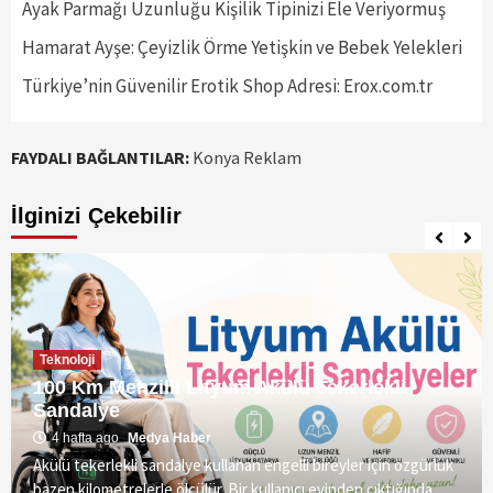
Ayak Parmağı Uzunluğu Kişilik Tipinizi Ele Veriyormuş
Hamarat Ayşe: Çeyizlik Örme Yetişkin ve Bebek Yelekleri
Türkiye’nin Güvenilir Erotik Shop Adresi: Erox.com.tr
FAYDALI BAĞLANTILAR:
Konya Reklam
İlginizi Çekebilir
Teknoloji
100 Km Menzilli Lityum Akülü Tekerlekli
Sandalye
4 hafta ago
Medya Haber
Akülü tekerlekli sandalye kullanan engelli bireyler için özgürlük
bazen kilometrelerle ölçülür. Bir kullanıcı evinden çıktığında