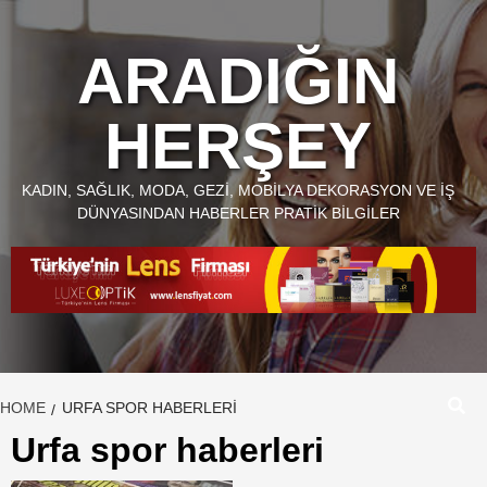
Skip
to
ARADIĞIN
content
HERŞEY
KADIN, SAĞLIK, MODA, GEZI, MOBILYA DEKORASYON VE İŞ
DÜNYASINDAN HABERLER PRATIK BILGILER
HOME
URFA SPOR HABERLERI
Urfa spor haberleri