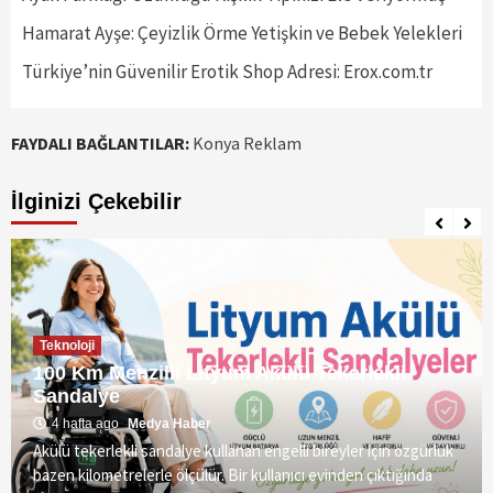
Hamarat Ayşe: Çeyizlik Örme Yetişkin ve Bebek Yelekleri
Türkiye’nin Güvenilir Erotik Shop Adresi: Erox.com.tr
FAYDALI BAĞLANTILAR:
Konya Reklam
İlginizi Çekebilir
Teknoloji
100 Km Menzilli Lityum Akülü Tekerlekli
Sandalye
4 hafta ago
Medya Haber
Akülü tekerlekli sandalye kullanan engelli bireyler için özgürlük
bazen kilometrelerle ölçülür. Bir kullanıcı evinden çıktığında