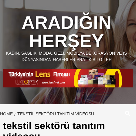
Skip
to
ARADIĞIN
content
HERŞEY
KADIN, SAĞLIK, MODA, GEZI, MOBILYA DEKORASYON VE İŞ
DÜNYASINDAN HABERLER PRATIK BILGILER
HOME
TEKSTIL SEKTÖRÜ TANITIM VIDEOSU
tekstil sektörü tanıtım