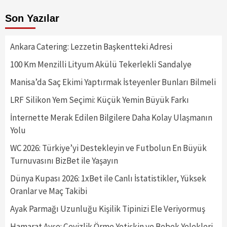
Son Yazılar
Ankara Catering: Lezzetin Başkentteki Adresi
100 Km Menzilli Lityum Akülü Tekerlekli Sandalye
Manisa’da Saç Ekimi Yaptırmak İsteyenler Bunları Bilmeli
LRF Silikon Yem Seçimi: Küçük Yemin Büyük Farkı
İnternette Merak Edilen Bilgilere Daha Kolay Ulaşmanın
Yolu
WC 2026: Türkiye’yi Destekleyin ve Futbolun En Büyük
Turnuvasını BizBet ile Yaşayın
Dünya Kupası 2026: 1xBet ile Canlı İstatistikler, Yüksek
Oranlar ve Maç Takibi
Ayak Parmağı Uzunluğu Kişilik Tipinizi Ele Veriyormuş
Hamarat Ayşe: Çeyizlik Örme Yetişkin ve Bebek Yelekleri