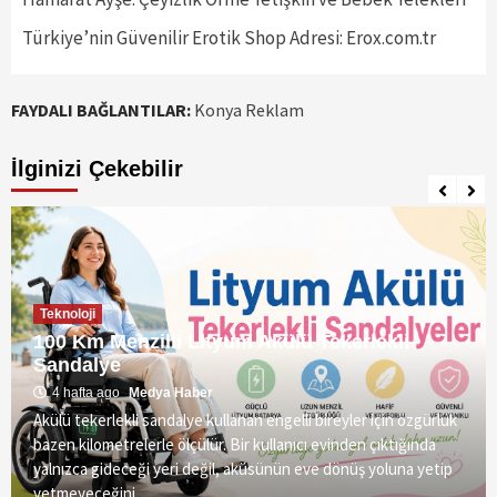
Türkiye’nin Güvenilir Erotik Shop Adresi: Erox.com.tr
FAYDALI BAĞLANTILAR:
Konya Reklam
İlginizi Çekebilir
Teknoloji
100 Km Menzilli Lityum Akülü Tekerlekli
Sandalye
4 hafta ago
Medya Haber
Akülü tekerlekli sandalye kullanan engelli bireyler için özgürlük
bazen kilometrelerle ölçülür. Bir kullanıcı evinden çıktığında
yalnızca gideceği yeri değil, aküsünün eve dönüş yoluna yetip
yetmeyeceğini...