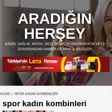
Skip
to
ARADIĞIN
content
HERŞEY
KADIN, SAĞLIK, MODA, GEZI, MOBILYA DEKORASYON VE İŞ
DÜNYASINDAN HABERLER PRATIK BILGILER
HOME
SPOR KADIN KOMBINLERI
spor kadın kombinleri