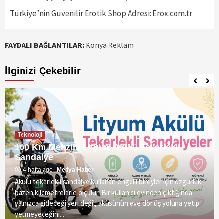
Türkiye’nin Güvenilir Erotik Shop Adresi: Erox.com.tr
FAYDALI BAĞLANTILAR:
Konya Reklam
İlginizi Çekebilir
Teknoloji
100 Km Menzilli Lityum Akülü Tekerlekli
Sandalye
4 hafta ago
Medya Haber
Akülü tekerlekli sandalye kullanan engelli bireyler için özgürlük
bazen kilometrelerle ölçülür. Bir kullanıcı evinden çıktığında
yalnızca gideceği yeri değil, aküsünün eve dönüş yoluna yetip
yetmeyeceğini...