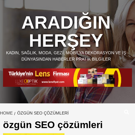
Skip
to
ARADIĞIN
content
HERŞEY
KADIN, SAĞLIK, MODA, GEZI, MOBILYA DEKORASYON VE İŞ
DÜNYASINDAN HABERLER PRATIK BILGILER
HOME
ÖZGÜN SEO ÇÖZÜMLERI
özgün SEO çözümleri