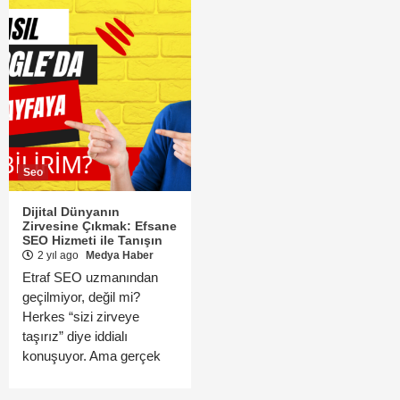
Seo
Dijital Dünyanın
Zirvesine Çıkmak: Efsane
SEO Hizmeti ile Tanışın
2 yıl ago
Medya Haber
Etraf SEO uzmanından
geçilmiyor, değil mi?
Herkes “sizi zirveye
taşırız” diye iddialı
konuşuyor. Ama gerçek