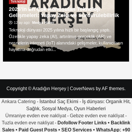
Teknoloji
2025’in En Çok Konuşulan Teknoloji
Gelişmeleri: Yapay Zeka ve Sürdürülebilirlik
12 ay ago
Medya Haber
Teknoloji dünyası 2025 yılına hızlı bir başlangıç yaptı.
Özellikle yapay zeka (AI), artırılmış gerçeklik (AR) ve
nesnelerin interneti (IoT) alanındaki gelişmeler, kullanıcıların
hayatına doğrudan etki...
Copyright © Aradığın Herşey
|
CoverNews
by AF themes.
Ankara Catering
- İstanbul Saç Ekimi - İş dünyası: Organik Hit,
Sağlık, Sosyal Medya, Oyun Haberleri
Ümraniye evden eve nakliyat
-
Gebze evden eve nakliyat
-
Tuzla evden eve nakliyat
-
Dofollow Footer Links • Backlink
Sales • Paid Guest Posts • SEO Services • WhatsApp: +90