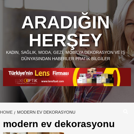
Skip
to
ARADIĞIN
content
HERŞEY
KADIN, SAĞLIK, MODA, GEZI, MOBILYA DEKORASYON VE İŞ
DÜNYASINDAN HABERLER PRATIK BILGILER
HOME
MODERN EV DEKORASYONU
modern ev dekorasyonu