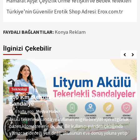
Hamarat Ayşe: Çeyizlik Örme Yetişkin ve Bebek Yelekleri
Türkiye’nin Güvenilir Erotik Shop Adresi: Erox.com.tr
FAYDALI BAĞLANTILAR:
Konya Reklam
İlginizi Çekebilir
Teknoloji
100 Km Menzilli Lityum Akülü Tekerlekli
Sandalye
4 hafta ago
Medya Haber
Akülü tekerlekli sandalye kullanan engelli bireyler için özgürlük
bazen kilometrelerle ölçülür. Bir kullanıcı evinden çıktığında
yalnızca gideceği yeri değil, aküsünün eve dönüş yoluna yetip
yetmeyeceğini...