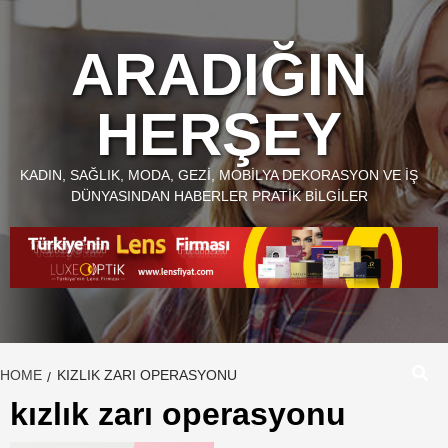
Skip
to
ARADIĞIN
content
HERŞEY
KADIN, SAĞLIK, MODA, GEZI, MOBILYA DEKORASYON VE İŞ
DÜNYASINDAN HABERLER PRATIK BILGILER
HOME
KIZLIK ZARI OPERASYONU
kızlık zarı operasyonu