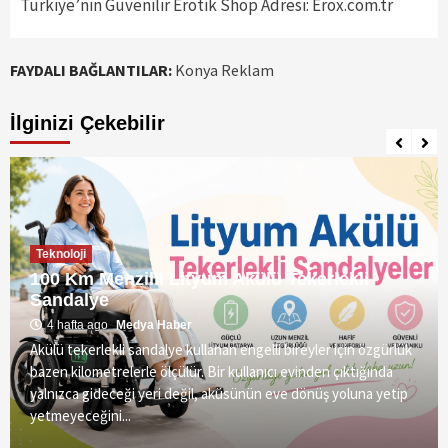
Türkiye’nin Güvenilir Erotik Shop Adresi: Erox.com.tr
FAYDALI BAĞLANTILAR:
Konya Reklam
İlginizi Çekebilir
Teknoloji
100 Km Menzilli Lityum Akülü Tekerlekli
Sandalye
4 hafta ago
Medya Haber
Akülü tekerlekli sandalye kullanan engelli bireyler için özgürlük
bazen kilometrelerle ölçülür. Bir kullanıcı evinden çıktığında
yalnızca gideceği yeri değil, aküsünün eve dönüş yoluna yetip
yetmeyeceğini...