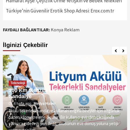
Hamarat Ayşe: Çeyizlik Örme Yetişkin ve Bebek Yelekleri
Türkiye’nin Güvenilir Erotik Shop Adresi: Erox.com.tr
FAYDALI BAĞLANTILAR:
Konya Reklam
İlginizi Çekebilir
Teknoloji
100 Km Menzilli Lityum Akülü Tekerlekli
Sandalye
4 hafta ago
Medya Haber
Akülü tekerlekli sandalye kullanan engelli bireyler için özgürlük
bazen kilometrelerle ölçülür. Bir kullanıcı evinden çıktığında
yalnızca gideceği yeri değil, aküsünün eve dönüş yoluna yetip
yetmeyeceğini...