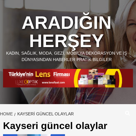
Skip
to
ARADIĞIN
content
HERŞEY
KADIN, SAĞLIK, MODA, GEZI, MOBILYA DEKORASYON VE İŞ
DÜNYASINDAN HABERLER PRATIK BILGILER
HOME
KAYSERI GÜNCEL OLAYLAR
Kayseri güncel olaylar