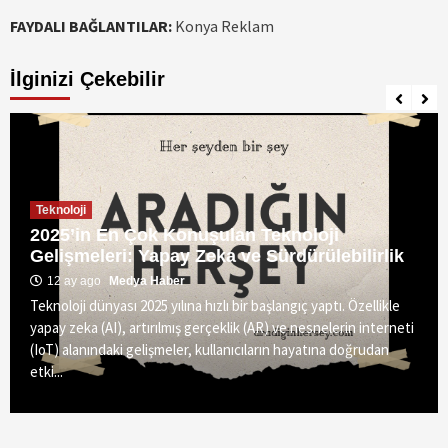
FAYDALI BAĞLANTILAR:
Konya Reklam
İlginizi Çekebilir
Teknoloji
2025’in En Çok Konuşulan Teknoloji
Gelişmeleri: Yapay Zeka ve Sürdürülebilirlik
12 ay ago
Medya Haber
Teknoloji dünyası 2025 yılına hızlı bir başlangıç yaptı. Özellikle
yapay zeka (AI), artırılmış gerçeklik (AR) ve nesnelerin interneti
(IoT) alanındaki gelişmeler, kullanıcıların hayatına doğrudan
etki...