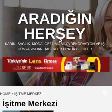
Skip
to
ARADIĞIN
content
HERŞEY
KADIN, SAĞLIK, MODA, GEZI, MOBILYA DEKORASYON VE İŞ
DÜNYASINDAN HABERLER PRATIK BILGILER
HOME
İŞITME MERKEZI
İşitme Merkezi