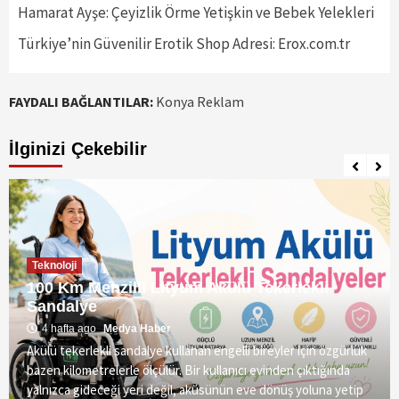
Hamarat Ayşe: Çeyizlik Örme Yetişkin ve Bebek Yelekleri
Türkiye’nin Güvenilir Erotik Shop Adresi: Erox.com.tr
FAYDALI BAĞLANTILAR:
Konya Reklam
İlginizi Çekebilir
Teknoloji
100 Km Menzilli Lityum Akülü Tekerlekli
Sandalye
4 hafta ago
Medya Haber
Akülü tekerlekli sandalye kullanan engelli bireyler için özgürlük
bazen kilometrelerle ölçülür. Bir kullanıcı evinden çıktığında
yalnızca gideceği yeri değil, aküsünün eve dönüş yoluna yetip