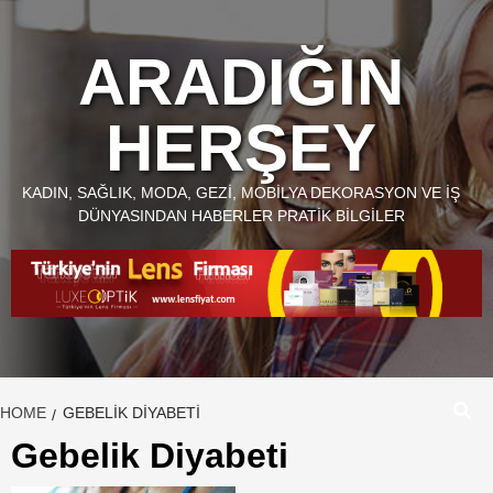
Skip
to
ARADIĞIN
content
HERŞEY
KADIN, SAĞLIK, MODA, GEZI, MOBILYA DEKORASYON VE İŞ
DÜNYASINDAN HABERLER PRATIK BILGILER
HOME
GEBELIK DIYABETI
Gebelik Diyabeti