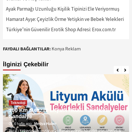
Ayak Parmağı Uzunluğu Kişilik Tipinizi Ele Veriyormuş
Hamarat Ayşe: Çeyizlik Örme Yetişkin ve Bebek Yelekleri
Türkiye’nin Güvenilir Erotik Shop Adresi: Erox.com.tr
FAYDALI BAĞLANTILAR:
Konya Reklam
İlginizi Çekebilir
Teknoloji
100 Km Menzilli Lityum Akülü Tekerlekli
Sandalye
4 hafta ago
Medya Haber
Akülü tekerlekli sandalye kullanan engelli bireyler için özgürlük