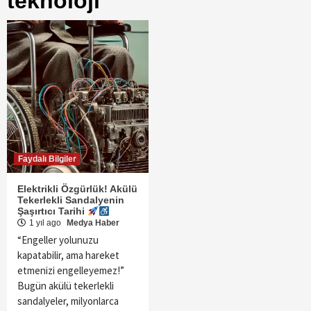
teknoloji
Faydalı Bilgiler
Elektrikli Özgürlük! Akülü
Tekerlekli Sandalyenin
Şaşırtıcı Tarihi
1 yıl ago
Medya Haber
“Engeller yolunuzu
kapatabilir, ama hareket
etmenizi engelleyemez!”
Bugün akülü tekerlekli
sandalyeler, milyonlarca