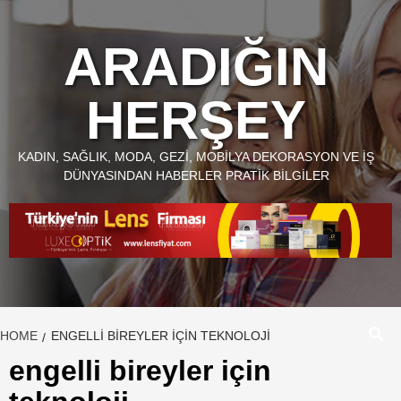
Skip
to
ARADIĞIN
content
HERŞEY
KADIN, SAĞLIK, MODA, GEZI, MOBILYA DEKORASYON VE İŞ
DÜNYASINDAN HABERLER PRATIK BILGILER
HOME
ENGELLI BIREYLER IÇIN TEKNOLOJI
engelli bireyler için