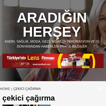
Skip
to
ARADIĞIN
content
HERŞEY
KADIN, SAĞLIK, MODA, GEZI, MOBILYA DEKORASYON VE İŞ
DÜNYASINDAN HABERLER PRATIK BILGILER
HOME
ÇEKICI ÇAĞIRMA
çekici çağırma