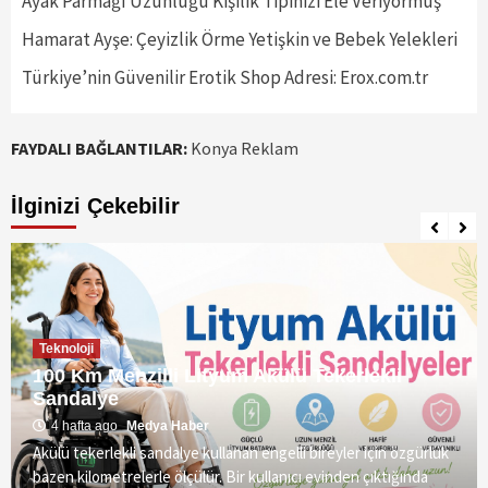
Ayak Parmağı Uzunluğu Kişilik Tipinizi Ele Veriyormuş
Hamarat Ayşe: Çeyizlik Örme Yetişkin ve Bebek Yelekleri
Türkiye’nin Güvenilir Erotik Shop Adresi: Erox.com.tr
FAYDALI BAĞLANTILAR:
Konya Reklam
İlginizi Çekebilir
Teknoloji
100 Km Menzilli Lityum Akülü Tekerlekli
Sandalye
4 hafta ago
Medya Haber
Akülü tekerlekli sandalye kullanan engelli bireyler için özgürlük
bazen kilometrelerle ölçülür. Bir kullanıcı evinden çıktığında