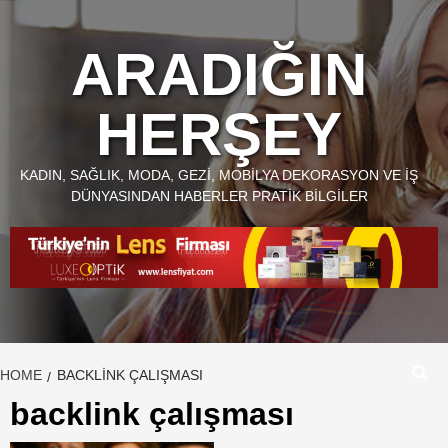
Skip
to
ARADIĞIN
content
HERŞEY
KADIN, SAĞLIK, MODA, GEZI, MOBILYA DEKORASYON VE İŞ
DÜNYASINDAN HABERLER PRATIK BILGILER
HOME
BACKLINK ÇALIŞMASI
backlink çalışması