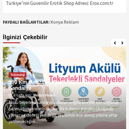
Türkiye’nin Güvenilir Erotik Shop Adresi: Erox.com.tr
FAYDALI BAĞLANTILAR:
Konya Reklam
İlginizi Çekebilir
Teknoloji
100 Km Menzilli Lityum Akülü Tekerlekli
Sandalye
4 hafta ago
Medya Haber
Akülü tekerlekli sandalye kullanan engelli bireyler için özgürlük
bazen kilometrelerle ölçülür. Bir kullanıcı evinden çıktığında
yalnızca gideceği yeri değil, aküsünün eve dönüş yoluna yetip
yetmeyeceğini...