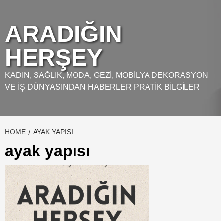
Skip
to
ARADIĞIN
content
HERŞEY
KADIN, SAĞLIK, MODA, GEZI, MOBILYA DEKORASYON
VE İŞ DÜNYASINDAN HABERLER PRATIK BILGILER
HOME
AYAK YAPISI
ayak yapısı