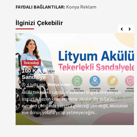
FAYDALI BAĞLANTILAR:
Konya Reklam
İlginizi Çekebilir
Teknoloji
100 Km Menzilli Lityum Akülü Tekerlekli
Sandalye
4 hafta ago
Medya Haber
Akülü tekerlekli sandalye kullanan engelli bireyler için
özgürlük bazen kilometrelerle ölçülür. Bir kullanıcı
vre
evinden çıktığında yalnızca gideceği yeri değil, aküsünün
eve dönüş yoluna yetip yetmeyeceğini...