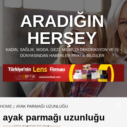
Skip
to
ARADIĞIN
content
HERŞEY
KADIN, SAĞLIK, MODA, GEZI, MOBILYA DEKORASYON VE İŞ
DÜNYASINDAN HABERLER PRATIK BILGILER
HOME
AYAK PARMAĞI UZUNLUĞU
ayak parmağı uzunluğu