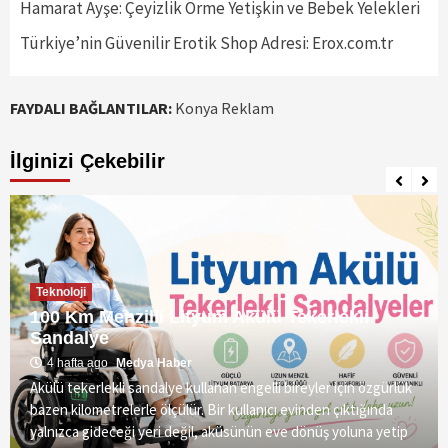
Hamarat Ayşe: Çeyizlik Örme Yetişkin ve Bebek Yelekleri
Türkiye’nin Güvenilir Erotik Shop Adresi: Erox.com.tr
FAYDALI BAĞLANTILAR:
Konya Reklam
İlginizi Çekebilir
Teknoloji
100 Km Menzilli Lityum Akülü Tekerlekli
Sandalye
4 hafta ago
Medya Haber
Akülü tekerlekli sandalye kullanan engelli bireyler için özgürlük
bazen kilometrelerle ölçülür. Bir kullanıcı evinden çıktığında
yalnızca gideceği yeri değil, aküsünün eve dönüş yoluna yetip