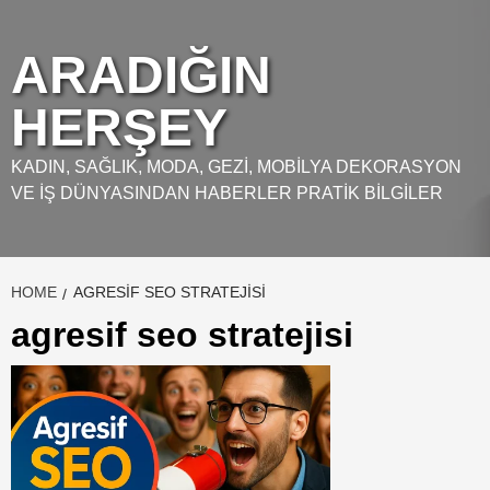
Skip
to
ARADIĞIN
content
HERŞEY
KADIN, SAĞLIK, MODA, GEZI, MOBILYA DEKORASYON
VE İŞ DÜNYASINDAN HABERLER PRATIK BILGILER
HOME
AGRESIF SEO STRATEJISI
agresif seo stratejisi