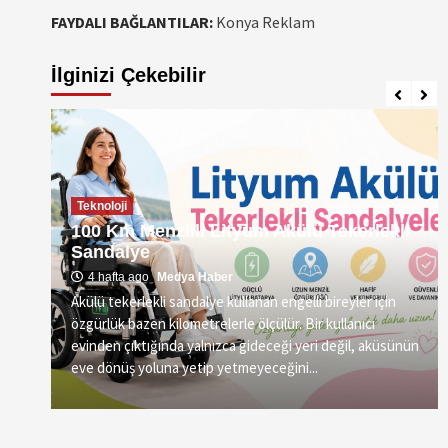
FAYDALI BAĞLANTILAR:
Konya Reklam
İlginizi Çekebilir
Teknoloji
100 Km Menzilli Lityum Akülü Tekerlekli
Sandalye
4 hafta ago
Medya Haber
Akülü tekerlekli sandalye kullanan engelli bireyler için
özgürlük bazen kilometrelerle ölçülür. Bir kullanıcı
vre
evinden çıktığında yalnızca gideceği yeri değil, aküsünün
eve dönüş yoluna yetip yetmeyeceğini...