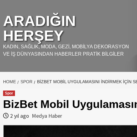
Skip
to
ARADIĞIN
content
HERŞEY
KADIN, SAĞLIK, MODA, GEZI, MOBILYA DEKORASYON
VE İŞ DÜNYASINDAN HABERLER PRATIK BILGILER
HOME
SPOR
BIZBET MOBIL UYGULAMASINI İNDIRMEK İÇIN 
Spor
BizBet Mobil Uygulamasın
2 yıl ago
Medya Haber