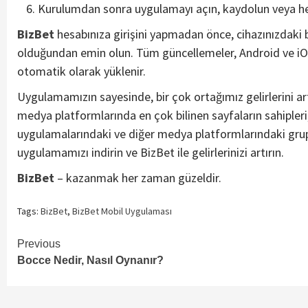
Kurulumdan sonra uygulamayı açın, kaydolun veya hes
BizBet
hesabınıza girişini yapmadan önce, cihazınızdak
olduğundan emin olun. Tüm güncellemeler, Android ve iOS
otomatik olarak yüklenir.
Uygulamamızın sayesinde, bir çok ortağımız gelirlerini artı
medya platformlarında en çok bilinen sayfaların sahipleri
uygulamalarındaki ve diğer medya platformlarındaki gruplar
uygulamamızı indirin ve BizBet ile gelirlerinizi artırın.
BizBet
– kazanmak her zaman güzeldir.
Tags:
BizBet
,
BizBet Mobil Uygulaması
Continue
Previous
Bocce Nedir, Nasıl Oynanır?
Reading