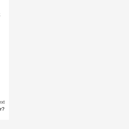
k
xt
ır?