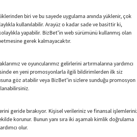
iklerinden biri ve bu sayede uygulama anında yüklenir, çok
kla kullanılabilir. Arayüz o kadar sade ve basittir ki,
 kolaylıkla yapabilir. BizBet’in web sürümünü kullanmış olan
ybetmesine gerek kalmayacaktır.
larımız ve oyuncularımız gelirlerini artırmalarına yardımcı
Teknoloji
nde en yeni promosyonlarla ilgili bildirimlerden ilk siz
Çevre Dostu Ulaşım Araçları
nusuna göz atabilir veya BizBet’in sizlere sunduğu promosyon
2 yıl ago
Medya Haber
anabilirsiniz.
Çevre dostu ulaşım araçları karbon ayak izinin
azaltılmasında önemli bir role sahiptir. Teknolojinin
ilerlemesi ve çevre bilincinin gelişmesiyle birlikte çe
ni geride bırakıyor. Kişisel verileriniz ve finansal işlemlerini
dostu ulaşım araçları yaygınlaşmaya başlamıştır....
şekilde korunur. Bunun yanı sıra iki aşamalı kimlik doğrulama
ardımcı olur.