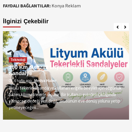
FAYDALI BAĞLANTILAR:
Konya Reklam
İlginizi Çekebilir
Teknoloji
100 Km Menzilli Lityum Akülü Tekerlekli
Sandalye
4 hafta ago
Medya Haber
Akülü tekerlekli sandalye kullanan engelli bireyler için özgürlük
bazen kilometrelerle ölçülür. Bir kullanıcı evinden çıktığında
yalnızca gideceği yeri değil, aküsünün eve dönüş yoluna yetip
yetmeyeceğini...