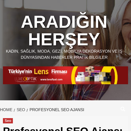
Skip
to
ARADIĞIN
content
HERŞEY
KADIN, SAĞLIK, MODA, GEZI, MOBILYA DEKORASYON VE İŞ
DÜNYASINDAN HABERLER PRATIK BILGILER
HOME
SEO
PROFESYONEL SEO AJANSI
Seo