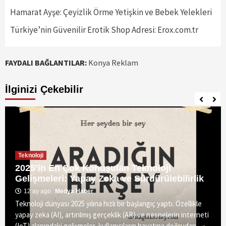
Hamarat Ayşe: Çeyizlik Örme Yetişkin ve Bebek Yelekleri
Türkiye’nin Güvenilir Erotik Shop Adresi: Erox.com.tr
FAYDALI BAĞLANTILAR:
Konya Reklam
İlginizi Çekebilir
Teknoloji
2025’in En Çok Konuşulan Teknoloji
Gelişmeleri: Yapay Zeka ve Sürdürülebilirlik
12 ay ago
Medya Haber
Teknoloji dünyası 2025 yılına hızlı bir başlangıç yaptı. Özellikle
yapay zeka (AI), artırılmış gerçeklik (AR) ve nesnelerin interneti
(IoT) alanındaki gelişmeler, kullanıcıların hayatına doğrudan