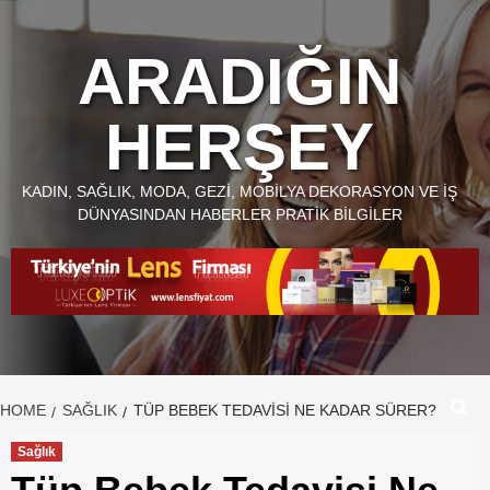
Skip
to
ARADIĞIN
content
HERŞEY
KADIN, SAĞLIK, MODA, GEZI, MOBILYA DEKORASYON VE İŞ
DÜNYASINDAN HABERLER PRATIK BILGILER
HOME
SAĞLIK
TÜP BEBEK TEDAVISI NE KADAR SÜRER?
Sağlık