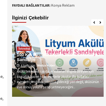
FAYDALI BAĞLANTILAR:
Konya Reklam
İlginizi Çekebilir
Teknoloji
100 Km Menzilli Lityum Akülü Tekerlekli
Sandalye
4 hafta ago
Medya Haber
Akülü tekerlekli sandalye kullanan engelli bireyler için
se,
özgürlük bazen kilometrelerle ölçülür. Bir kullanıcı
vre
evinden çıktığında yalnızca gideceği yeri değil, aküsünün
eve dönüş yoluna yetip yetmeyeceğini...
e,