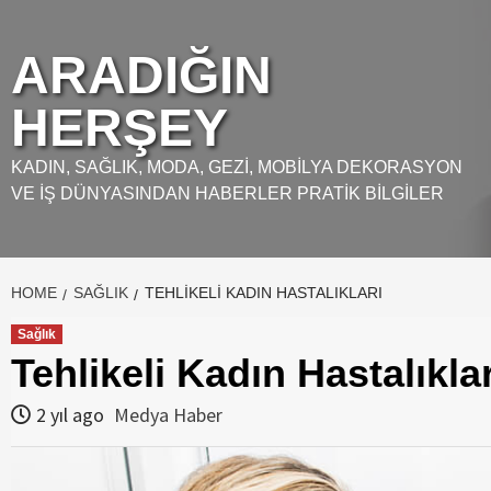
Skip
to
ARADIĞIN
content
HERŞEY
KADIN, SAĞLIK, MODA, GEZI, MOBILYA DEKORASYON
VE İŞ DÜNYASINDAN HABERLER PRATIK BILGILER
HOME
SAĞLIK
TEHLIKELI KADIN HASTALIKLARI
Sağlık
Tehlikeli Kadın Hastalıklar
2 yıl ago
Medya Haber