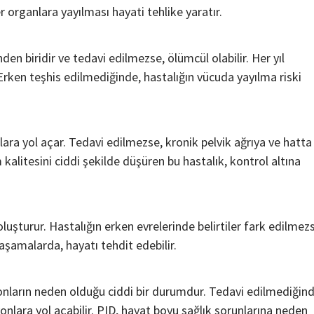
er organlara yayılması hayati tehlike yaratır.
en biridir ve tedavi edilmezse, ölümcül olabilir. Her yıl
Erken teşhis edilmediğinde, hastalığın vücuda yayılma riski
nlara yol açar. Tedavi edilmezse, kronik pelvik ağrıya ve hatta
kalitesini ciddi şekilde düşüren bu hastalık, kontrol altına
Teknoloji
Çevre Dostu Ulaşım Araçları
2 yıl ago
Medya Haber
Çevre dostu ulaşım araçları karbon ayak izinin
şturur. Hastalığın erken evrelerinde belirtiler fark edilmez
azaltılmasında önemli bir role sahiptir. Teknolojinin
ilerlemesi ve çevre bilincinin gelişmesiyle birlikte çe
i aşamalarda, hayatı tehdit edebilir.
dostu ulaşım araçları yaygınlaşmaya başlamıştır....
yonların neden olduğu ciddi bir durumdur. Tedavi edilmediğind
syonlara yol açabilir. PID, hayat boyu sağlık sorunlarına neden