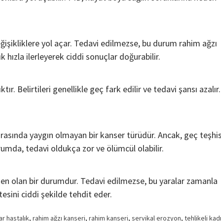
ğişikliklere yol açar. Tedavi edilmezse, bu durum rahim ağzı
 hızla ilerleyerek ciddi sonuçlar doğurabilir.
tır. Belirtileri genellikle geç fark edilir ve tedavi şansı azalır.
 arasında yaygın olmayan bir kanser türüdür. Ancak, geç teşhi
durumda, tedavi oldukça zor ve ölümcül olabilir.
den olan bir durumdur. Tedavi edilmezse, bu yaralar zamanla
tesini ciddi şekilde tehdit eder.
ar hastalık
,
rahim ağzı kanseri
,
rahim kanseri
,
servikal erozyon
,
tehlikeli kad