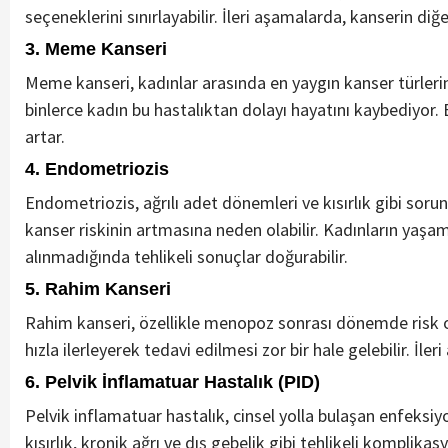
seçeneklerini sınırlayabilir. İleri aşamalarda, kanserin diğ
3.
Meme Kanseri
Meme kanseri, kadınlar arasında en yaygın kanser türlerind
binlerce kadın bu hastalıktan dolayı hayatını kaybediyor. 
artar.
4.
Endometriozis
Endometriozis, ağrılı adet dönemleri ve kısırlık gibi soru
kanser riskinin artmasına neden olabilir. Kadınların yaşam 
alınmadığında tehlikeli sonuçlar doğurabilir.
5.
Rahim Kanseri
Rahim kanseri, özellikle menopoz sonrası dönemde risk olu
hızla ilerleyerek tedavi edilmesi zor bir hale gelebilir. İler
6.
Pelvik İnflamatuar Hastalık (PID)
Pelvik inflamatuar hastalık, cinsel yolla bulaşan enfeksi
kısırlık, kronik ağrı ve dış gebelik gibi tehlikeli komplika