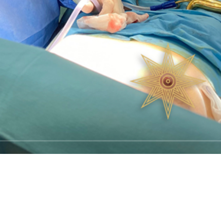
Teknoloji
100 Km Menzilli Lityum Akülü Tekerle
Sandalye
4 hafta ago
Medya Haber
inin
Akülü tekerlekli sandalye kullanan engelli bireyler iç
nolojinin
özgürlük bazen kilometrelerle ölçülür. Bir kullanıcı
birlikte çevre
evinden çıktığında yalnızca gideceği yeri değil, ak
tır....
eve dönüş yoluna yetip yetmeyeceğini...