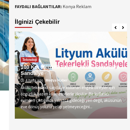
FAYDALI BAĞLANTILAR:
Konya Reklam
İlginizi Çekebilir
Teknoloji
2025’in En Çok Konuşulan Teknoloji
kli
Gelişmeleri: Yapay Zeka ve
Sürdürülebilirlik
12 ay ago
Medya Haber
in
Teknoloji dünyası 2025 yılına hızlı bir başlangıç yaptı.
Özellikle yapay zeka (AI), artırılmış gerçeklik (AR) ve
üsünün
nesnelerin interneti (IoT) alanındaki gelişmeler,
kullanıcıların hayatına doğrudan etki...