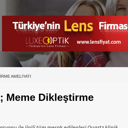
RME AMELIYATI
; Meme Dikleştirme
yonu ile ilgili tüm merak edilenleri Quartz klinik