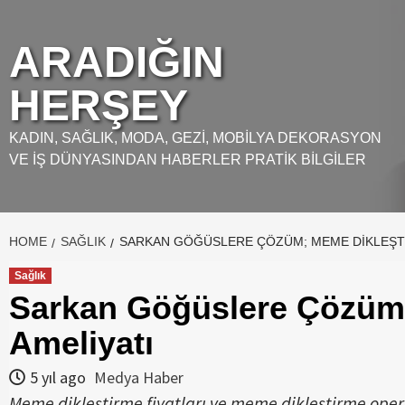
Skip
to
ARADIĞIN
content
HERŞEY
KADIN, SAĞLIK, MODA, GEZI, MOBILYA DEKORASYON
VE İŞ DÜNYASINDAN HABERLER PRATIK BILGILER
HOME
SAĞLIK
SARKAN GÖĞÜSLERE ÇÖZÜM; MEME DIKLEŞTI
Sağlık
Sarkan Göğüslere Çözüm
Ameliyatı
5 yıl ago
Medya Haber
Meme dikleştirme fiyatları ve meme dikleştirme operas