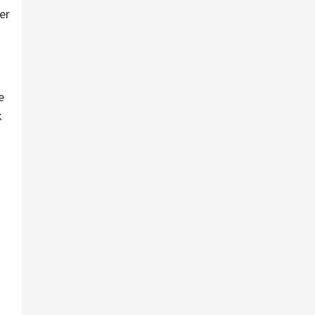
er
e
k