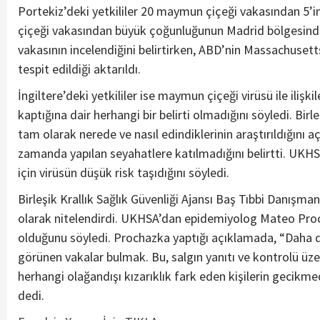
Portekiz’deki yetkililer 20 maymun çiçeği vakasından 5’
çiçeği vakasından büyük çoğunluğunun Madrid bölgesinde te
vakasının incelendiğini belirtirken, ABD’nin Massachuset
tespit edildiği aktarıldı.
İngiltere’deki yetkililer ise maymun çiçeği virüsü ile ilişki
kaptığına dair herhangi bir belirti olmadığını söyledi. Birl
tam olarak nerede ve nasıl edindiklerinin araştırıldığını a
zamanda yapılan seyahatlere katılmadığını belirtti. UKHSA, 
için virüsün düşük risk taşıdığını söyledi.
Birleşik Krallık Sağlık Güvenliği Ajansı Baş Tıbbi Danışm
olarak nitelendirdi. UKHSA’dan epidemiyolog Mateo Procha
olduğunu söyledi. Prochazka yaptığı açıklamada, “Daha d
görünen vakalar bulmak. Bu, salgın yanıtı ve kontrolü üze
herhangi olağandışı kızarıklık fark eden kişilerin gecikm
dedi.