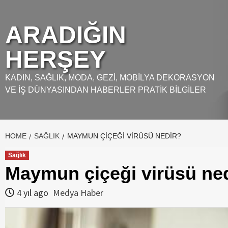
Skip
to
ARADIĞIN
content
HERŞEY
KADIN, SAĞLIK, MODA, GEZI, MOBILYA DEKORASYON
VE İŞ DÜNYASINDAN HABERLER PRATIK BILGILER
HOME
SAĞLIK
MAYMUN ÇIÇEĞI VIRÜSÜ NEDIR?
Sağlık
Maymun çiçeği virüsü ne
4 yıl ago
Medya Haber