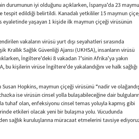
inin durumunun iyi olduğunu açıklarken, İspanya’da 23 maym
spit edildiği belirtildi. Kanadalı yetkililer 15 maymun çiçe
ts eyaletinde yaşayan 1 kişide ilk maymun çiçeği virüsünün
lendirilen vakaların virüsü yurt dışı seyahatleri sırasında
eşik Krallık Sağlık Güvenliği Ajansı (UKHSA), insanların virüsü
çıklarken, İngiltere’deki 8 vakadan 7’sinin Afrika’ya yakın
bu kişilerin virüse İngiltere’de yakalandığını ve halk sağlığı
Teknoloji
Çevre Dostu Ulaşım Araçları
anı Susan Hopkins, maymun çiçeği virüsünü “nadir ve olağandı
2 yıl ago
Medya Haber
Çevre dostu ulaşım araçları karbon ayak izinin
zka ise virüsün cinsel yolla bulaşabileceğine dair bulguları
azaltılmasında önemli bir role sahiptir. Teknolojinin
a tuhaf olan, enfeksiyonu cinsel temas yoluyla kapmış gibi
ilerlemesi ve çevre bilincinin gelişmesiyle birlikte çe
rinde etkileri olacak yeni bir bulaşma yolu. Vücudunda
dostu ulaşım araçları yaygınlaşmaya başlamıştır....
eden sağlık kuruluşlarına müracaat etmelerini tavsiye ediyoru