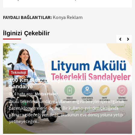
FAYDALI BAĞLANTILAR:
Konya Reklam
İlginizi Çekebilir
Teknoloji
100 Km Menzilli Lityum Akülü Tekerlekli
Sandalye
4 hafta ago
Medya Haber
Akülü tekerlekli sandalye kullanan engelli bireyler için özgürlük
bazen kilometrelerle ölçülür. Bir kullanıcı evinden çıktığında
yalnızca gideceği yeri değil, aküsünün eve dönüş yoluna yetip
yetmeyeceğini...