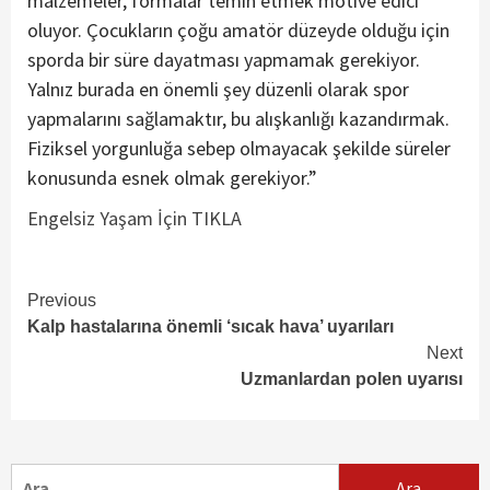
malzemeler, formalar temin etmek motive edici
oluyor. Çocukların çoğu amatör düzeyde olduğu için
sporda bir süre dayatması yapmamak gerekiyor.
Yalnız burada en önemli şey düzenli olarak spor
yapmalarını sağlamaktır, bu alışkanlığı kazandırmak.
Fiziksel yorgunluğa sebep olmayacak şekilde süreler
konusunda esnek olmak gerekiyor.”
Engelsiz Yaşam İçin TIKLA
Continue
Previous
Kalp hastalarına önemli ‘sıcak hava’ uyarıları
Reading
Next
Uzmanlardan polen uyarısı
Arama: