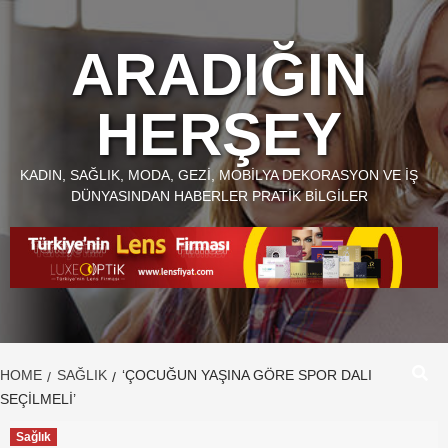
Skip
to
ARADIĞIN
content
HERŞEY
KADIN, SAĞLIK, MODA, GEZI, MOBILYA DEKORASYON VE İŞ
DÜNYASINDAN HABERLER PRATIK BILGILER
HOME
SAĞLIK
‘ÇOCUĞUN YAŞINA GÖRE SPOR DALI
SEÇILMELI’
Sağlık