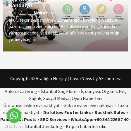
Sandalye
4 hafta ago
Medya Haber
Akülü tekerlekli sandalye kullanan engelli bireyler için özgürlük
bazen kilometrelerle ölçülür. Bir kullanıcı evinden çıktığında
yalnızca gideceği yeri değil, aküsünün eve dönüş yoluna yetip
yetmeyeceğini...
Copyright © Aradığın Herşey
|
CoverNews
by AF themes.
Ankara Catering
- İstanbul Saç Ekimi - İş dünyası: Organik Hit,
Sağlık, Sosyal Medya, Oyun Haberleri
Ümraniye evden eve nakliyat
-
Gebze evden eve nakliyat
-
Tuzla
evden eve nakliyat
-
Dofollow Footer Links • Backlink Sales •
Paid Guest Posts • SEO Services • WhatsApp: +90 544 226 57 40
-
İstanbul Jinekolog - Kripto haberleri oku