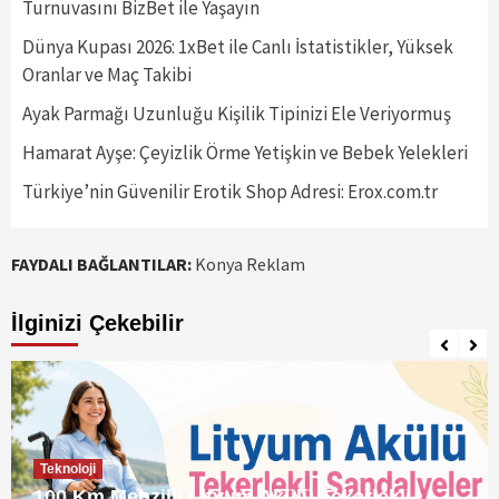
Turnuvasını BizBet ile Yaşayın
Dünya Kupası 2026: 1xBet ile Canlı İstatistikler, Yüksek
Oranlar ve Maç Takibi
Ayak Parmağı Uzunluğu Kişilik Tipinizi Ele Veriyormuş
Hamarat Ayşe: Çeyizlik Örme Yetişkin ve Bebek Yelekleri
Türkiye’nin Güvenilir Erotik Shop Adresi: Erox.com.tr
FAYDALI BAĞLANTILAR:
Konya Reklam
İlginizi Çekebilir
Teknoloji
100 Km Menzilli Lityum Akülü Tekerlekli