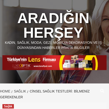
Skip
to
ARADIĞIN
content
HERŞEY
KADIN, SAĞLIK, MODA, GEZI, MOBILYA DEKORASYON VE İŞ
DÜNYASINDAN HABERLER PRATIK BILGILER
HOME
SAĞLIK
CINSEL SAĞLIK TESTLERI: BILMENIZ
GEREKENLER
Sağlık