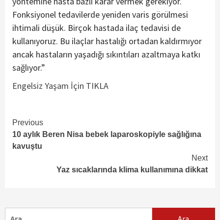
yöntemine hasta bazlı karar vermek gerekiyor.
Fonksiyonel tedavilerde yeniden varis görülmesi
ihtimali düşük. Birçok hastada ilaç tedavisi de
kullanıyoruz. Bu ilaçlar hastalığı ortadan kaldırmıyor
ancak hastaların yaşadığı sıkıntıları azaltmaya katkı
sağlıyor.”
Engelsiz Yaşam İçin TIKLA
Continue
Previous
10 aylık Beren Nisa bebek laparoskopiyle sağlığına
Reading
kavuştu
Next
Yaz sıcaklarında klima kullanımına dikkat
Arama: