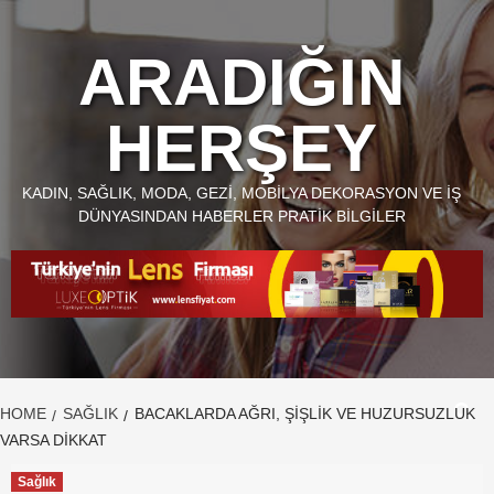
Skip
to
ARADIĞIN
content
HERŞEY
KADIN, SAĞLIK, MODA, GEZI, MOBILYA DEKORASYON VE İŞ
DÜNYASINDAN HABERLER PRATIK BILGILER
HOME
SAĞLIK
BACAKLARDA AĞRI, ŞIŞLIK VE HUZURSUZLUK
VARSA DIKKAT
Sağlık