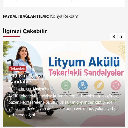
FAYDALI BAĞLANTILAR:
Konya Reklam
İlginizi Çekebilir
Teknoloji
100 Km Menzilli Lityum Akülü Tekerlekli
Sandalye
4 hafta ago
Medya Haber
Akülü tekerlekli sandalye kullanan engelli bireyler için özgürlük
bazen kilometrelerle ölçülür. Bir kullanıcı evinden çıktığında
yalnızca gideceği yeri değil, aküsünün eve dönüş yoluna yetip
yetmeyeceğini...