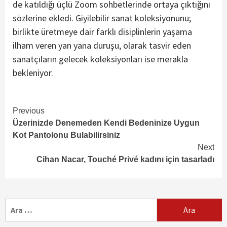
de katıldığı üçlü Zoom sohbetlerinde ortaya çıktığını
sözlerine ekledi. Giyilebilir sanat koleksiyonunu;
birlikte üretmeye dair farklı disiplinlerin yaşama
ilham veren yan yana duruşu, olarak tasvir eden
sanatçıların gelecek koleksiyonları ise merakla
bekleniyor.
Continue
Previous
Üzerinizde Denemeden Kendi Bedeninize Uygun
Reading
Kot Pantolonu Bulabilirsiniz
Next
Cihan Nacar, Touché Privé kadını için tasarladı
Arama: