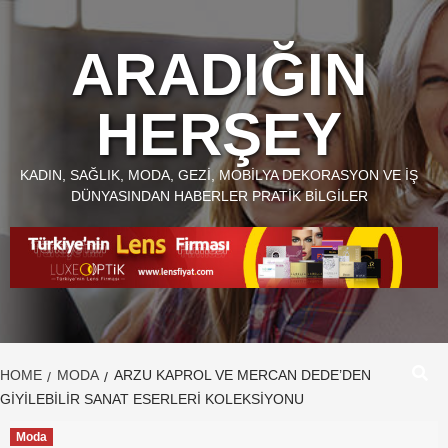
Skip
to
ARADIĞIN
content
HERŞEY
KADIN, SAĞLIK, MODA, GEZI, MOBILYA DEKORASYON VE İŞ
DÜNYASINDAN HABERLER PRATIK BILGILER
HOME
MODA
ARZU KAPROL VE MERCAN DEDE’DEN
GIYILEBILIR SANAT ESERLERI KOLEKSIYONU
Moda