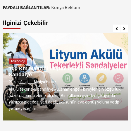
FAYDALI BAĞLANTILAR:
Konya Reklam
İlginizi Çekebilir
Teknoloji
100 Km Menzilli Lityum Akülü Tekerlekli
Sandalye
4 hafta ago
Medya Haber
Akülü tekerlekli sandalye kullanan engelli bireyler için özgürlük
bazen kilometrelerle ölçülür. Bir kullanıcı evinden çıktığında
yalnızca gideceği yeri değil, aküsünün eve dönüş yoluna yetip
yetmeyeceğini...