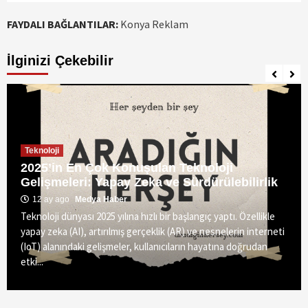
FAYDALI BAĞLANTILAR:
Konya Reklam
İlginizi Çekebilir
Teknoloji
2025’in En Çok Konuşulan Teknoloji
Gelişmeleri: Yapay Zeka ve Sürdürülebilirlik
12 ay ago
Medya Haber
Teknoloji dünyası 2025 yılına hızlı bir başlangıç yaptı. Özellikle
yapay zeka (AI), artırılmış gerçeklik (AR) ve nesnelerin interneti
(IoT) alanındaki gelişmeler, kullanıcıların hayatına doğrudan
etki...