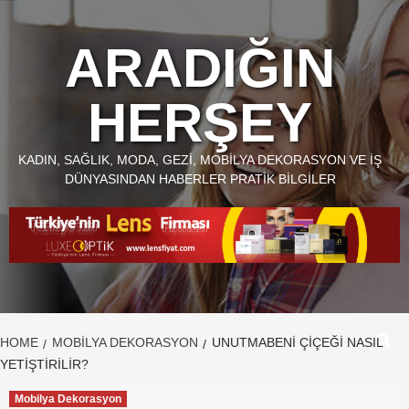
Skip
to
ARADIĞIN
content
HERŞEY
KADIN, SAĞLIK, MODA, GEZI, MOBILYA DEKORASYON VE İŞ
DÜNYASINDAN HABERLER PRATIK BILGILER
HOME
MOBILYA DEKORASYON
UNUTMABENI ÇIÇEĞI NASIL
YETIŞTIRILIR?
Mobilya Dekorasyon