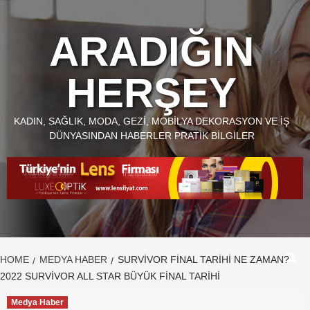
Skip
to
ARADIĞIN
content
HERŞEY
KADIN, SAĞLIK, MODA, GEZI, MOBILYA DEKORASYON VE İŞ
DÜNYASINDAN HABERLER PRATIK BILGILER
HOME
MEDYA HABER
SURVİVOR FİNAL TARİHİ NE ZAMAN?
2022 SURVİVOR ALL STAR BÜYÜK FİNAL TARİHİ
Medya Haber