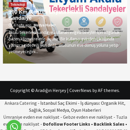
Teknoloji
100 Km Menzilli Lityum Akülü Tekerlekli
Sandalye
4 hafta ago
Medya Haber
Akülü tekerlekli sandalye kullanan engelli bireyler için özgürlük
bazen kilometrelerle ölçülür. Bir kullanıcı evinden çıktığında
yalnızca gideceği yeri değil, aküsünün eve dönüş yoluna yetip
yetmeyeceğini...
Copyright © Aradığın Herşey
|
CoverNews
by AF themes.
Ankara Catering
- İstanbul Saç Ekimi - İş dünyası: Organik Hit,
Sağlık, Sosyal Medya, Oyun Haberleri
Ümraniye evden eve nakliyat
-
Gebze evden eve nakliyat
-
Tuzla
evden eve nakliyat
-
Dofollow Footer Links • Backlink Sales •