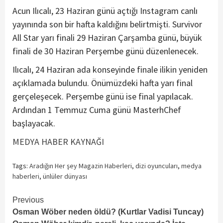
Acun Ilıcalı, 23 Haziran günü açtığı Instagram canlı
yayınında son bir hafta kaldığını belirtmişti. Survivor
All Star yarı finali 29 Haziran Çarşamba günü, büyük
finali de 30 Haziran Perşembe günü düzenlenecek.
Ilıcalı, 24 Haziran ada konseyinde finale ilikin yeniden
açıklamada bulundu. Önümüzdeki hafta yarı final
gerçeleşecek. Perşembe günü ise final yapılacak.
Ardından 1 Temmuz Cuma günü MasterhChef
başlayacak.
MEDYA HABER KAYNAĞI
Tags:
Aradığın Her şey Magazin Haberleri
,
dizi oyuncuları
,
medya
haberleri
,
ünlüler dünyası
Continue
Previous
Osman Wöber neden öldü? (Kurtlar Vadisi Tuncay)
Reading