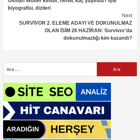
Osman Wöber kimdir, nereli, kaç yaşında? İşte
biyografisi, dizileri
Next
SURVİVOR 2. ELEME ADAYI VE DOKUNULMAZ
OLAN İSİM 26 HAZİRAN: Survivor’da
dokunulmazlığı kim kazandı?
Arama: