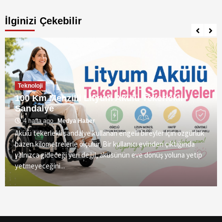
İlginizi Çekebilir
Teknoloji
100 Km Menzilli Lityum Akülü Tekerlekli
Sandalye
4 hafta ago
Medya Haber
Akülü tekerlekli sandalye kullanan engelli bireyler için özgürlük
bazen kilometrelerle ölçülür. Bir kullanıcı evinden çıktığında
yalnızca gideceği yeri değil, aküsünün eve dönüş yoluna yetip
yetmeyeceğini...