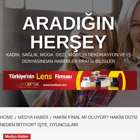
Skip
to
ARADIĞIN
content
HERŞEY
KADIN, SAĞLIK, MODA, GEZI, MOBILYA DEKORASYON VE İŞ
DÜNYASINDAN HABERLER PRATIK BILGILER
HOME
MEDYA HABER
HAKIM FINAL MI OLUYOR? HAKIM DIZISI
NEDEN BITIYOR? İŞTE, OYUNCULARI
Medya Haber