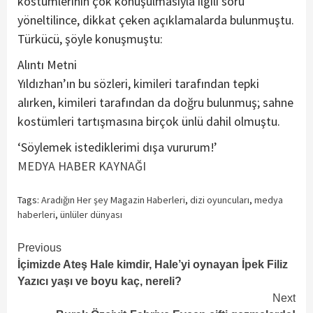
kostümlerinin çok konuşulmasıyla ilgili soru
yöneltilince, dikkat çeken açıklamalarda bulunmuştu.
Türkücü, şöyle konuşmuştu:
Alıntı Metni
Yıldızhan’ın bu sözleri, kimileri tarafından tepki
alırken, kimileri tarafından da doğru bulunmuş; sahne
kostümleri tartışmasına birçok ünlü dahil olmuştu.
‘Söylemek istediklerimi dışa vururum!’
MEDYA HABER KAYNAĞI
Tags:
Aradığın Her şey Magazin Haberleri
,
dizi oyuncuları
,
medya
haberleri
,
ünlüler dünyası
Continue
Previous
İçimizde Ateş Hale kimdir, Hale’yi oynayan İpek Filiz
Reading
Yazıcı yaşı ve boyu kaç, nereli?
Next