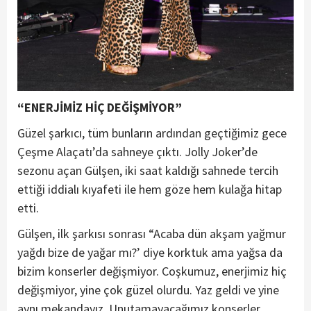
“ENERJİMİZ HİÇ DEĞİŞMİYOR”
Güzel şarkıcı, tüm bunların ardından geçtiğimiz gece
Çeşme Alaçatı’da sahneye çıktı. Jolly Joker’de
sezonu açan Gülşen, iki saat kaldığı sahnede tercih
ettiği iddialı kıyafeti ile hem göze hem kulağa hitap
etti.
Gülşen, ilk şarkısı sonrası “Acaba dün akşam yağmur
yağdı bize de yağar mı?’ diye korktuk ama yağsa da
bizim konserler değişmiyor. Coşkumuz, enerjimiz hiç
değişmiyor, yine çok güzel olurdu. Yaz geldi ve yine
aynı mekandayız. Unutamayacağımız konserler