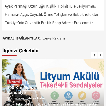
Ayak Parmağı Uzunluğu Kişilik Tipinizi Ele Veriyormuş
Hamarat Ayşe: Çeyizlik Örme Yetişkin ve Bebek Yelekleri
Türkiye’nin Güvenilir Erotik Shop Adresi: Erox.com.tr
FAYDALI BAĞLANTILAR:
Konya Reklam
İlginizi Çekebilir
Teknoloji
100 Km Menzilli Lityum Akülü Tekerlekli
Sandalye
4 hafta ago
Medya Haber
Akülü tekerlekli sandalye kullanan engelli bireyler için özgürlük