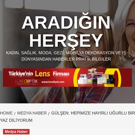
Skip
to
ARADIĞIN
content
HERŞEY
KADIN, SAĞLIK, MODA, GEZI, MOBILYA DEKORASYON VE İŞ
DÜNYASINDAN HABERLER PRATIK BILGILER
HOME
MEDYA HABER
GÜLŞEN: HEPIMIZE HAYIRLI UĞURLU BIR
YAZ DILIYORUM
Medya Haber