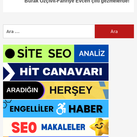
Burak Özçivit-Fahriye Evcen çifti gezmelerde!
Arama: